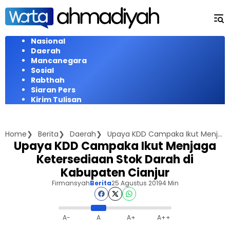
Langsung
ke
konten
Nasional
Daerah
Mancanegara
Sosial
Rabthah
Siaran Pers
Kirim Tulisan
Home
Berita
Daerah
Upaya KDD Campaka Ikut Menjaga Ketersediaan Stok Darah di Kabupaten Cianjur
Upaya KDD Campaka Ikut Menjaga
Ketersediaan Stok Darah di
Kabupaten Cianjur
Firmansyah
Berita
25 Agustus 2019
4 Min
A-
A
A+
A++