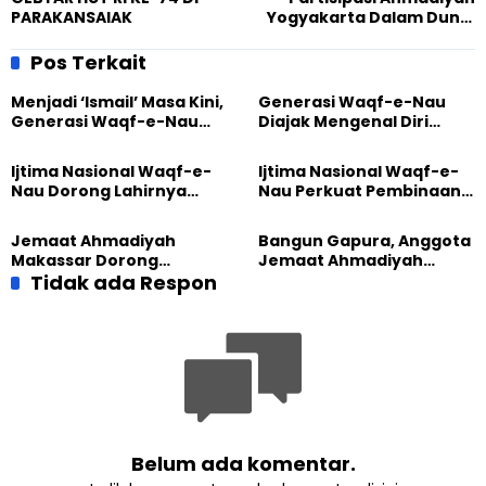
PARAKANSAlAK
Yogyakarta Dalam Dunia
OMK
Pos Terkait
Menjadi ‘Ismail’ Masa Kini,
Generasi Waqf-e-Nau
Generasi Waqf-e-Nau
Diajak Mengenal Diri
Diajak Hidup untuk
Sebelum Mengubah
Pengabdian
Dunia
Ijtima Nasional Waqf-e-
Ijtima Nasional Waqf-e-
Nau Dorong Lahirnya
Nau Perkuat Pembinaan
Generasi Pengkhidmat
Calon Pemimpin Jemaat
yang Militan
Masa Depan
Jemaat Ahmadiyah
Bangun Gapura, Anggota
Makassar Dorong
Jemaat Ahmadiyah
Kesadaran Lingkungan
Tidak ada Respon
Madukara dan Warga
Lewat Edukasi Ekoteologi
Sambut HUT RI ke-81
Belum ada komentar.