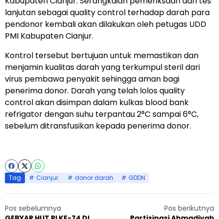
Kabupaten Cianjur. Serangkaian pemeriksaan dan tes
lanjutan sebagai quality control terhadap darah para
pendonor kembali akan dilakukan oleh petugas UDD
PMI Kabupaten Cianjur.
Kontrol tersebut bertujuan untuk memastikan dan
menjamin kualitas darah yang terkumpul steril dari
virus pembawa penyakit sehingga aman bagi
penerima donor. Darah yang telah lolos quality
control akan disimpan dalam kulkas blood bank
refrigator dengan suhu terpantau 2°C sampai 6°C,
sebelum ditransfusikan kepada penerima donor.
Tag
Cianjur.
donor darah
GDDN
Pos sebelumnya
Pos berikutnya
GEBYAR HUT RI KE-74 DI
Partisipasi Ahmadiyah