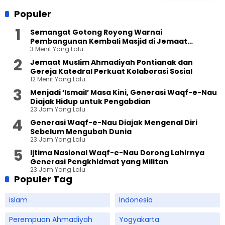
Populer
Semangat Gotong Royong Warnai
Pembangunan Kembali Masjid di Jemaat
3 Menit Yang Lalu
Ahmadiyah Sukapura
Jemaat Muslim Ahmadiyah Pontianak dan
Gereja Katedral Perkuat Kolaborasi Sosial
12 Menit Yang Lalu
Menjadi ‘Ismail’ Masa Kini, Generasi Waqf-e-Nau
Diajak Hidup untuk Pengabdian
23 Jam Yang Lalu
Generasi Waqf-e-Nau Diajak Mengenal Diri
Sebelum Mengubah Dunia
23 Jam Yang Lalu
Ijtima Nasional Waqf-e-Nau Dorong Lahirnya
Generasi Pengkhidmat yang Militan
23 Jam Yang Lalu
Populer Tag
islam
Indonesia
Perempuan Ahmadiyah
Yogyakarta