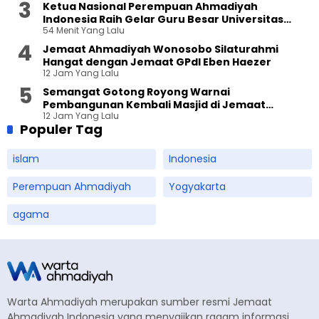
Ketua Nasional Perempuan Ahmadiyah
Indonesia Raih Gelar Guru Besar Universitas
54 Menit Yang Lalu
Terbuka
Jemaat Ahmadiyah Wonosobo Silaturahmi
Hangat dengan Jemaat GPdI Eben Haezer
12 Jam Yang Lalu
Semangat Gotong Royong Warnai
Pembangunan Kembali Masjid di Jemaat
12 Jam Yang Lalu
Ahmadiyah Sukapura
Populer Tag
islam
Indonesia
Perempuan Ahmadiyah
Yogyakarta
agama
Warta Ahmadiyah merupakan sumber resmi Jemaat
Ahmadiyah Indonesia yang menyajikan ragam informasi