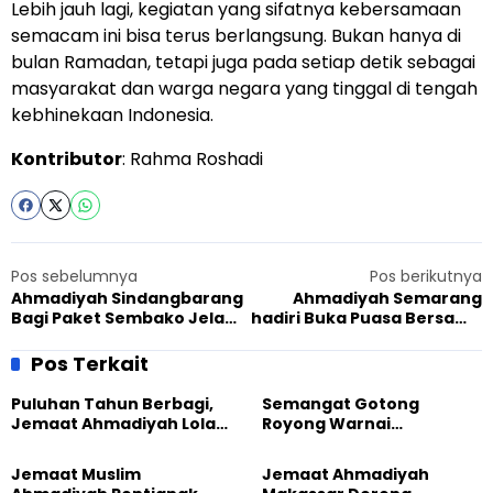
Lebih jauh lagi, kegiatan yang sifatnya kebersamaan
semacam ini bisa terus berlangsung. Bukan hanya di
bulan Ramadan, tetapi juga pada setiap detik sebagai
masyarakat dan warga negara yang tinggal di tengah
kebhinekaan Indonesia.
Kontributor
: Rahma Roshadi
Pos sebelumnya
Pos berikutnya
Ahmadiyah Sindangbarang
Ahmadiyah Semarang
Bagi Paket Sembako Jelang
hadiri Buka Puasa Bersama
Lebaran Idul Fitri, Sasar
Ibu Shinta Abdurrahman
Warga hingga Panti Asuhan
Wahid
Pos Terkait
Puluhan Tahun Berbagi,
Semangat Gotong
Jemaat Ahmadiyah Lolak
Royong Warnai
Kembali Salurkan
Pembangunan Kembali
Sembako kepada Warga
Masjid di Jemaat
Jemaat Muslim
Jemaat Ahmadiyah
Ahmadiyah Sukapura