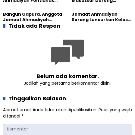
Ahmadiyah Pontianak
Makassar Dorong
dan Gereja Katedral
Kesadaran Lingkungan
Perkuat Kolaborasi Sosial
Lewat Edukasi Ekoteologi
Bangun Gapura, Anggota
Jemaat Ahmadiyah
Jemaat Ahmadiyah
Serang Luncurkan Kelas
Madukara dan Warga
Tidak ada Respon
Tatar, Fokus Cetak
Sambut HUT RI ke-81
Generasi Unggul
Belum ada komentar.
Jadilah yang pertama berkomentar disini.
Tinggalkan Balasan
Alamat email Anda tidak akan dipublikasikan.
Ruas yang wajib
ditandai
*