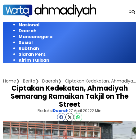
Langsung
ke
konten
Nasional
Daerah
Mancanegara
Sosial
Rabthah
Siaran Pers
Kirim Tulisan
Home
Berita
Daerah
Ciptakan Kedekatan, Ahmadiyah Semarang Ramaikan Takjil on The Street
Ciptakan Kedekatan, Ahmadiyah
Semarang Ramaikan Takjil on The
Street
Redaksi
Daerah
27 April 2022
2 Min