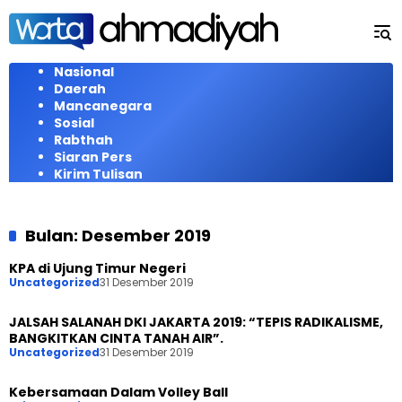
Langsung
ke
konten
Nasional
Daerah
Mancanegara
Sosial
Rabthah
Siaran Pers
Kirim Tulisan
Bulan:
Desember 2019
KPA di Ujung Timur Negeri
Uncategorized
31 Desember 2019
JALSAH SALANAH DKI JAKARTA 2019: “TEPIS RADIKALISME,
BANGKITKAN CINTA TANAH AIR”.
Uncategorized
31 Desember 2019
Kebersamaan Dalam Volley Ball