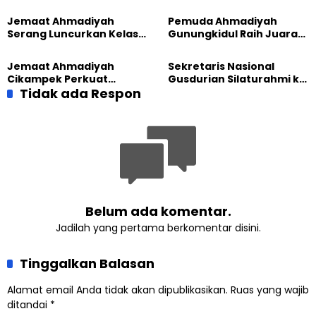
Kesadaran Lingkungan
Madukara dan Warga
Lewat Edukasi Ekoteologi
Sambut HUT RI ke-81
Jemaat Ahmadiyah
Pemuda Ahmadiyah
Serang Luncurkan Kelas
Gunungkidul Raih Juara
Tatar, Fokus Cetak
Lomba Video Literasi 2026
Generasi Unggul
Jemaat Ahmadiyah
Sekretaris Nasional
Cikampek Perkuat
Gusdurian Silaturahmi ke
Komitmen Bangun Masjid
Tidak ada Respon
Jemaat Ahmadiyah
Lewat Pengajian
Singaparna, Perkuat Nilai
Gabungan
Kemanusiaan
Belum ada komentar.
Jadilah yang pertama berkomentar disini.
Tinggalkan Balasan
Alamat email Anda tidak akan dipublikasikan.
Ruas yang wajib
ditandai
*