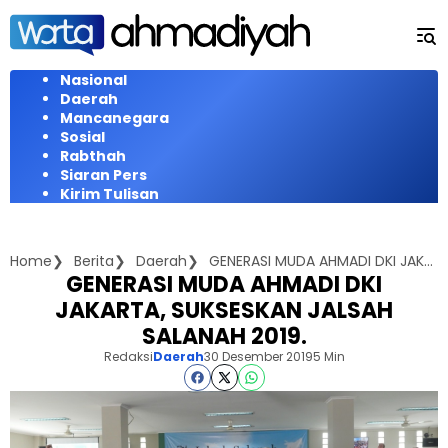
Langsung
ke
konten
Nasional
Daerah
Mancanegara
Sosial
Rabthah
Siaran Pers
Kirim Tulisan
Home
Berita
Daerah
GENERASI MUDA AHMADI DKI JAKARTA, SUKSESKAN JALSAH SALANAH 2019.
GENERASI MUDA AHMADI DKI
JAKARTA, SUKSESKAN JALSAH
SALANAH 2019.
Redaksi
Daerah
30 Desember 2019
5 Min