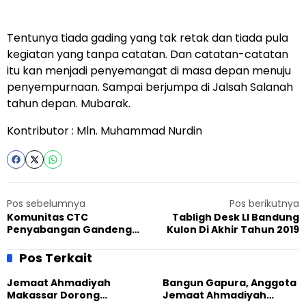
Tentunya tiada gading yang tak retak dan tiada pula
kegiatan yang tanpa catatan. Dan catatan-catatan
itu kan menjadi penyemangat di masa depan menuju
penyempurnaan. Sampai berjumpa di Jalsah Salanah
tahun depan. Mubarak.
Kontributor : Mln. Muhammad Nurdin
Pos sebelumnya
Pos berikutnya
Komunitas CTC
Tabligh Desk LI Bandung
Penyabangan Gandeng
Kulon Di Akhir Tahun 2019
Masyarakat Sekitar Untuk
Aksi Bersih-bersih Pantai
Pos Terkait
Jemaat Ahmadiyah
Bangun Gapura, Anggota
Makassar Dorong
Jemaat Ahmadiyah