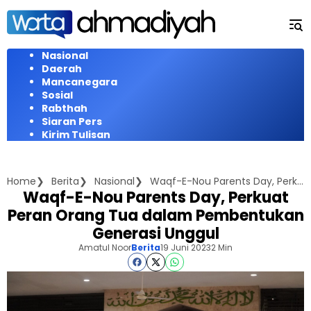
Langsung
ke
konten
Nasional
Daerah
Mancanegara
Sosial
Rabthah
Siaran Pers
Kirim Tulisan
Home
Berita
Nasional
Waqf-E-Nou Parents Day, Perkuat Peran Orang Tua dalam Pembentukan Generasi Unggul
Waqf-E-Nou Parents Day, Perkuat
Peran Orang Tua dalam Pembentukan
Generasi Unggul
Amatul Noor
Berita
19 Juni 2023
2 Min