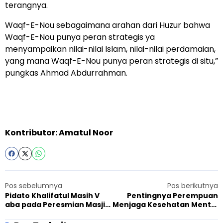
terangnya.
Waqf-E-Nou sebagaimana arahan dari Huzur bahwa
Waqf-E-Nou punya peran strategis ya
menyampaikan nilai-nilai Islam, nilai-nilai perdamaian,
yang mana Waqf-E-Nou punya peran strategis di situ,”
pungkas Ahmad Abdurrahman.
Kontributor: Amatul Noor
Pos sebelumnya
Pos berikutnya
Pidato Khalifatul Masih V
Pentingnya Perempuan
aba pada Peresmian Masjid
Menjaga Kesehatan Mental
Scunthorpe Inggris:
Bagi Keseimbangan Hidup
Perdamaian Kunci Ajaran
yang Optimal