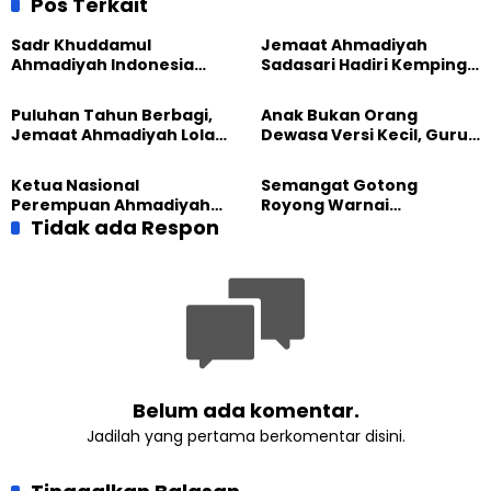
Pos Terkait
Islam
Sadr Khuddamul
Jemaat Ahmadiyah
Ahmadiyah Indonesia
Sadasari Hadiri Kemping
Dorong Kolaborasi
Pemuda Lintas Agama di
Pendidikan bersama
Majalengka
Puluhan Tahun Berbagi,
Anak Bukan Orang
UNUSIA
Jemaat Ahmadiyah Lolak
Dewasa Versi Kecil, Guru
Kembali Salurkan
Besar UT Kenalkan Model
Sembako kepada Warga
Pendidikan BERLIAN
Ketua Nasional
Semangat Gotong
Perempuan Ahmadiyah
Royong Warnai
Indonesia Raih Gelar Guru
Tidak ada Respon
Pembangunan Kembali
Besar Universitas
Masjid di Jemaat
Terbuka
Ahmadiyah Sukapura
Belum ada komentar.
Jadilah yang pertama berkomentar disini.