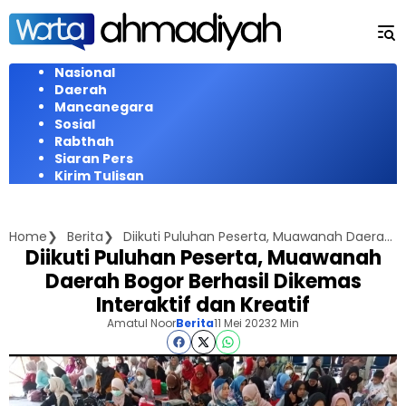
Langsung
ke
konten
Nasional
Daerah
Mancanegara
Sosial
Rabthah
Siaran Pers
Kirim Tulisan
Home
Berita
Diikuti Puluhan Peserta, Muawanah Daerah Bogor Berhasil Dikemas Interaktif dan Kreatif
Diikuti Puluhan Peserta, Muawanah
Daerah Bogor Berhasil Dikemas
Interaktif dan Kreatif
Amatul Noor
Berita
11 Mei 2023
2 Min