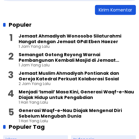
Populer
Jemaat Ahmadiyah Wonosobo Silaturahmi
Hangat dengan Jemaat GPdI Eben Haezer
1 Jam Yang Lalu
Semangat Gotong Royong Warnai
Pembangunan Kembali Masjid di Jemaat
1 Jam Yang Lalu
Ahmadiyah Sukapura
Jemaat Muslim Ahmadiyah Pontianak dan
Gereja Katedral Perkuat Kolaborasi Sosial
2 Jam Yang Lalu
Menjadi ‘Ismail’ Masa Kini, Generasi Waqf-e-Nau
Diajak Hidup untuk Pengabdian
1 Hari Yang Lalu
Generasi Waqf-e-Nau Diajak Mengenal Diri
Sebelum Mengubah Dunia
1 Hari Yang Lalu
Populer Tag