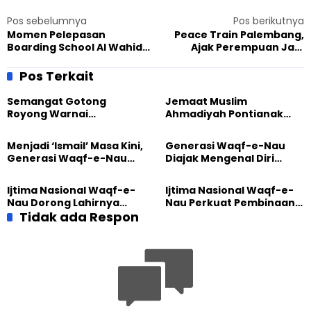
Pos sebelumnya
Pos berikutnya
Momen Pelepasan
Peace Train Palembang,
Boarding School Al Wahid
Ajak Perempuan Jadi
Penuh Haru
Pelopor Perdamaian
Pos Terkait
Semangat Gotong
Jemaat Muslim
Royong Warnai
Ahmadiyah Pontianak
Pembangunan Kembali
dan Gereja Katedral
Masjid di Jemaat
Perkuat Kolaborasi Sosial
Menjadi ‘Ismail’ Masa Kini,
Generasi Waqf-e-Nau
Ahmadiyah Sukapura
Generasi Waqf-e-Nau
Diajak Mengenal Diri
Diajak Hidup untuk
Sebelum Mengubah
Pengabdian
Dunia
Ijtima Nasional Waqf-e-
Ijtima Nasional Waqf-e-
Nau Dorong Lahirnya
Nau Perkuat Pembinaan
Generasi Pengkhidmat
Tidak ada Respon
Calon Pemimpin Jemaat
yang Militan
Masa Depan