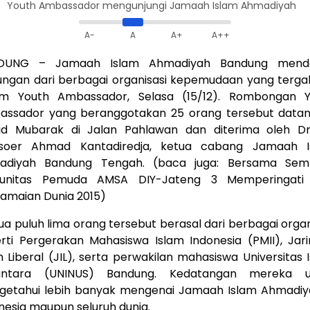
Youth Ambassador mengunjungi Jamaah Islam Ahmadiyah
A-
A
A+
A++
DUNG – Jamaah Islam Ahmadiyah Bandung mend
ungan dari berbagai organisasi kepemudaan yang terg
am Youth Ambassador, Selasa (15/12). Rombongan Y
ssador yang beranggotakan 25 orang tersebut data
id Mubarak di Jalan Pahlawan dan diterima oleh Dr
soer Ahmad Kantadiredja, ketua cabang Jamaah I
adiyah Bandung Tengah. (baca juga:
Bersama Semb
unitas Pemuda AMSA DIY-Jateng 3 Memperingati 
amaian Dunia 2015
)
ua puluh lima orang tersebut berasal dari berbagai organ
rti Pergerakan Mahasiswa Islam Indonesia (PMII), Jar
m Liberal (JIL), serta perwakilan mahasiswa Universitas 
antara (UNINUS) Bandung. Kedatangan mereka u
etahui lebih banyak mengenai Jamaah Islam Ahmadiy
nesia maupun seluruh dunia.