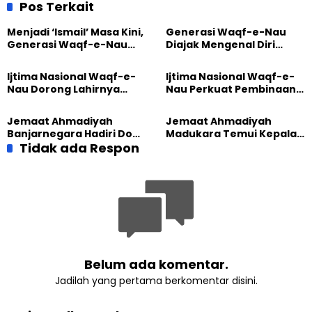
bahaya Perang Dunia
Pos Terkait
Ketiga
Menjadi ‘Ismail’ Masa Kini,
Generasi Waqf-e-Nau
Generasi Waqf-e-Nau
Diajak Mengenal Diri
Diajak Hidup untuk
Sebelum Mengubah
Pengabdian
Dunia
Ijtima Nasional Waqf-e-
Ijtima Nasional Waqf-e-
Nau Dorong Lahirnya
Nau Perkuat Pembinaan
Generasi Pengkhidmat
Calon Pemimpin Jemaat
yang Militan
Masa Depan
Jemaat Ahmadiyah
Jemaat Ahmadiyah
Banjarnegara Hadiri Doa
Madukara Temui Kepala
Bersama Tasyakuran
Tidak ada Respon
Desa Limbangan,
Nyadran Warga
Komitmen Jaga
Kerukunan
Belum ada komentar.
Jadilah yang pertama berkomentar disini.