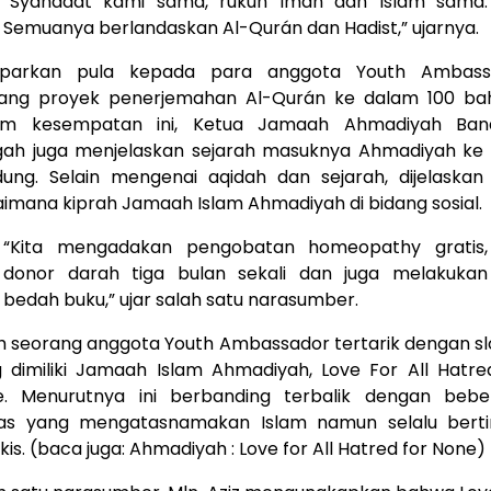
“Syahadat kami sama, rukun Iman dan Islam sama.
Semuanya berlandaskan Al-Qurán dan Hadist,” ujarnya.
aparkan pula kepada para anggota Youth Ambass
ang proyek penerjemahan Al-Qurán ke dalam 100 ba
am kesempatan ini, Ketua Jamaah Ahmadiyah Ban
ah juga menjelaskan sejarah masuknya Ahmadiyah ke
ung. Selain mengenai aqidah dan sejarah, dijelaskan
imana kiprah Jamaah Islam Ahmadiyah di bidang sosial.
“Kita mengadakan pengobatan homeopathy gratis,
donor darah tiga bulan sekali dan juga melakukan
bedah buku,” ujar salah satu narasumber.
h seorang anggota Youth Ambassador tertarik dengan s
 dimiliki Jamaah Islam Ahmadiyah, Love For All Hatre
e. Menurutnya ini berbanding terbalik dengan bebe
as yang mengatasnamakan Islam namun selalu berti
kis. (baca juga:
Ahmadiyah : Love for All Hatred for None
)