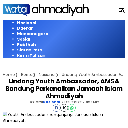
Langsung
ke
konten
Nasional
Daerah
Mancanegara
Sosial
Rabthah
Siaran Pers
Kirim Tulisan
Home
Berita
Nasional
Undang Youth Ambassador, AMSA Bandung Perkenalkan Jamaah Islam Ahmadiyah
Undang Youth Ambassador, AMSA
Bandung Perkenalkan Jamaah Islam
Ahmadiyah
Redaksi
Nasional
17 Desember 2015
2 Min