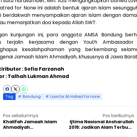
h satu narasumber, Mln. Aziz mengungkapkan bahwa Lov
Hatred for None ini adalah bentuk ajaran Islam sesunggu
i berdakwah menyampaikan ajaran Islam dengan dama
lau memanjatkan doa kepada Allah SWT.
gan kunjungan ini, para anggota AMSA Bandung berh
us terjalin kerjasama dengan Youth Ambassador
ghapus kesalahpahaman yang berkembang selama
enai Jamaah Islam Ahmadiyah, khususnya di Jawa Barat
iributor : Sofia Farzanah
tor : Talhah Lukman Ahmad
Tag
Bandung
Love for All Hatred For none
Pos sebelumnya
Pos berikutnya
Khalifah Jamaah Islam
Ijtima Nasional Ansharullah
Ahmadiyah
2015: Jadikan Alam Terbuka
memperingatkan tentang
Ajang Silaturahmi