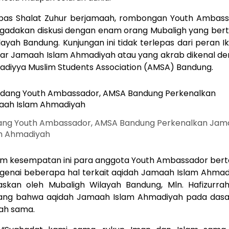
pas Shalat Zuhur berjamaah, rombongan Youth Ambas
adakan diskusi dengan enam orang Mubaligh yang ber
ilayah Bandung. Kunjungan ini tidak terlepas dari peran I
jar Jamaah Islam Ahmadiyah atau yang akrab dikenal d
diyya Muslim Students Association (AMSA) Bandung.
ng Youth Ambassador, AMSA Bandung Perkenalkan Jam
m Ahmadiyah
m kesempatan ini para anggota Youth Ambassador ber
enai beberapa hal terkait aqidah Jamaah Islam Ahmad
laskan oleh Mubaligh Wilayah Bandung, Mln. Hafizurr
ang bahwa aqidah Jamaah Islam Ahmadiyah pada dasa
ah sama.