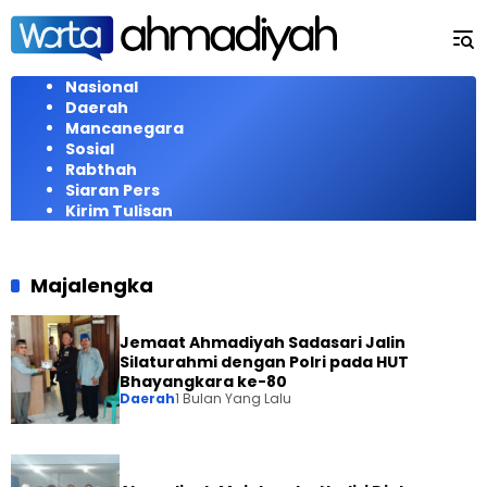
Langsung
ke
konten
Nasional
Daerah
Mancanegara
Sosial
Rabthah
Siaran Pers
Kirim Tulisan
Majalengka
Jemaat Ahmadiyah Sadasari Jalin
Silaturahmi dengan Polri pada HUT
Bhayangkara ke-80
Daerah
1 Bulan Yang Lalu