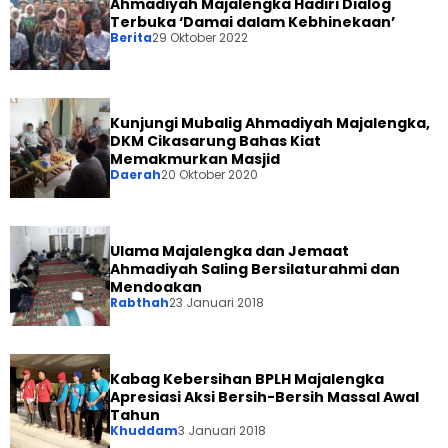
Ahmadiyah Majalengka Hadiri Dialog
Terbuka ‘Damai dalam Kebhinekaan’
Berita
29 Oktober 2022
Kunjungi Mubalig Ahmadiyah Majalengka,
DKM Cikasarung Bahas Kiat
Memakmurkan Masjid
Daerah
20 Oktober 2020
Ulama Majalengka dan Jemaat
Ahmadiyah Saling Bersilaturahmi dan
Mendoakan
Rabthah
23 Januari 2018
Kabag Kebersihan BPLH Majalengka
Apresiasi Aksi Bersih-Bersih Massal Awal
Tahun
Khuddam
3 Januari 2018