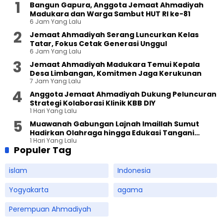
Bangun Gapura, Anggota Jemaat Ahmadiyah
Madukara dan Warga Sambut HUT RI ke-81
6 Jam Yang Lalu
Jemaat Ahmadiyah Serang Luncurkan Kelas
Tatar, Fokus Cetak Generasi Unggul
6 Jam Yang Lalu
Jemaat Ahmadiyah Madukara Temui Kepala
Desa Limbangan, Komitmen Jaga Kerukunan
7 Jam Yang Lalu
Anggota Jemaat Ahmadiyah Dukung Peluncuran
Strategi Kolaborasi Klinik KBB DIY
1 Hari Yang Lalu
Muawanah Gabungan Lajnah Imaillah Sumut
Hadirkan Olahraga hingga Edukasi Tangani
1 Hari Yang Lalu
Sampah
Populer Tag
islam
Indonesia
Yogyakarta
agama
Perempuan Ahmadiyah