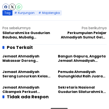
Tag
Kunjungan
Majalengka
Pos sebelumnya
Pos berikutnya
Silaturahmi ke Gusdurian
Perkumpulan Pelajar
Baubau, Mubalig
Ahmadiyah Sumut Gelar
Ahmadiyah: Pondasi
Webinar Nasional HAM
Kerjasama dalam Bidang
Pos Terkait
Apapun
Jemaat Ahmadiyah
Bangun Gapura, Anggota
Makassar Dorong
Jemaat Ahmadiyah
Kesadaran Lingkungan
Madukara dan Warga
Lewat Edukasi Ekoteologi
Sambut HUT RI ke-81
Jemaat Ahmadiyah
Pemuda Ahmadiyah
Serang Luncurkan Kelas
Gunungkidul Raih Juara
Tatar, Fokus Cetak
Lomba Video Literasi 2026
Generasi Unggul
Jemaat Ahmadiyah
Sekretaris Nasional
Cikampek Perkuat
Gusdurian Silaturahmi ke
Komitmen Bangun Masjid
Tidak ada Respon
Jemaat Ahmadiyah
Lewat Pengajian
Singaparna, Perkuat Nilai
Gabungan
Kemanusiaan