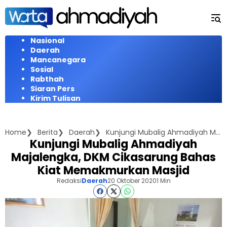
Langsung
ke
konten
Nasional
Daerah
Mancanegara
Sosial
Rabthah
Siaran Pers
Kirim Tulisan
Home
Berita
Daerah
Kunjungi Mubalig Ahmadiyah Majalengka, DKM Cikasarung Bahas Kiat Memakmurkan Masjid
Kunjungi Mubalig Ahmadiyah
Majalengka, DKM Cikasarung Bahas
Kiat Memakmurkan Masjid
Redaksi
Daerah
20 Oktober 2020
1 Min