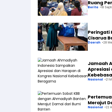
Ruang Per
Berita
18 Sep
Peringati 
Cisarua 
Daerah
28 Me
Jamaah A
Apresiasi
Kebebasa
Nasional
21 M
Pertemuan
Merajut D
Nasional
22 A