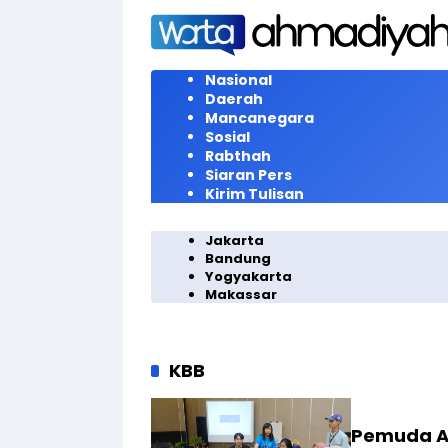
Langsung
ke
konten
Nasional
Daerah
Mancanegara
Sosial
Rabthah
Siaran Pers
Kirim Tulisan
Jakarta
Bandung
Yogyakarta
Makassar
KBB
Pemuda A