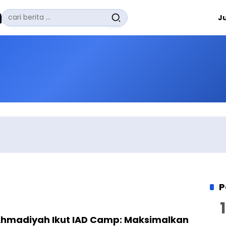
Pencarian
J
untuk:
#
Zuhairi Misrawi
#
Zoom
#
Zero Waste
#
Zaki Firdaus
#
Zafrullah Ahmad Pontoh
No Recent Searches Yet.
P
hmadiyah Ikut IAD Camp: Maksimalkan