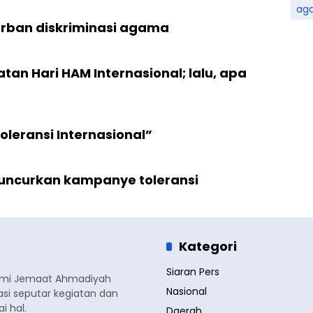
ag
rban diskriminasi agama
tan Hari HAM Internasional; lalu, apa
oleransi Internasional”
uncurkan kampanye toleransi
Kategori
Siaran Pers
smi Jemaat Ahmadiyah
Nasional
si seputar kegiatan dan
 hal.
Daerah