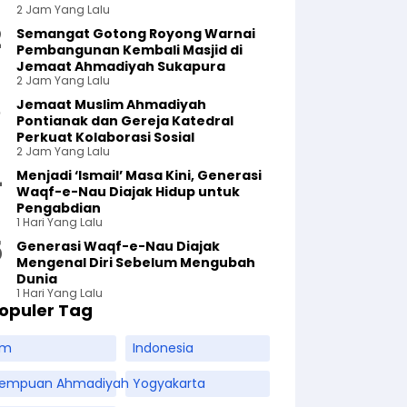
2 Jam Yang Lalu
Semangat Gotong Royong Warnai
Pembangunan Kembali Masjid di
Jemaat Ahmadiyah Sukapura
2 Jam Yang Lalu
Jemaat Muslim Ahmadiyah
Pontianak dan Gereja Katedral
Perkuat Kolaborasi Sosial
2 Jam Yang Lalu
Menjadi ‘Ismail’ Masa Kini, Generasi
Waqf-e-Nau Diajak Hidup untuk
Pengabdian
1 Hari Yang Lalu
Generasi Waqf-e-Nau Diajak
Mengenal Diri Sebelum Mengubah
Dunia
1 Hari Yang Lalu
opuler Tag
am
Indonesia
rempuan Ahmadiyah
Yogyakarta