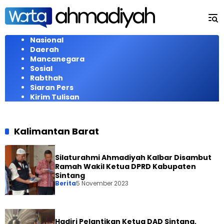
Langsung
ke
konten
Nasional
Daerah
Mancanegara
Sosial
Rabthah
Siaran Pers
Kirim Tulisan
Kalimantan Barat
Silaturahmi Ahmadiyah Kalbar Disambut
Ramah Wakil Ketua DPRD Kabupaten
Sintang
Berita
5 November 2023
Hadiri Pelantikan Ketua DAD Sintang,