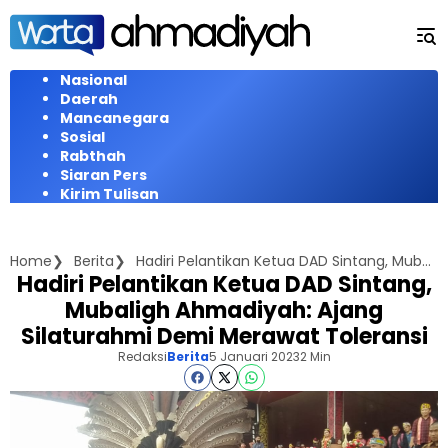
Langsung
ke
konten
Nasional
Daerah
Mancanegara
Sosial
Rabthah
Siaran Pers
Kirim Tulisan
Home
Berita
Hadiri Pelantikan Ketua DAD Sintang, Mubaligh Ahmadiyah: Ajang Silaturahmi Demi Merawat Toleransi
Hadiri Pelantikan Ketua DAD Sintang,
Mubaligh Ahmadiyah: Ajang
Silaturahmi Demi Merawat Toleransi
Redaksi
Berita
5 Januari 2023
2 Min