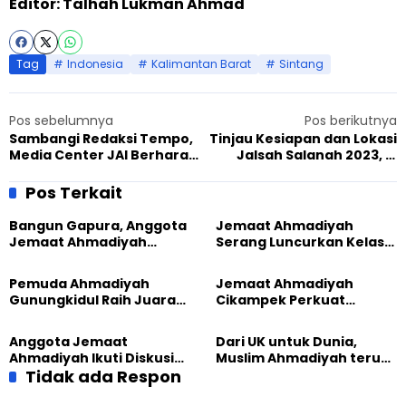
Editor: Talhah Lukman Ahmad
Tag
Indonesia
Kalimantan Barat
Sintang
Pos sebelumnya
Pos berikutnya
Sambangi Redaksi Tempo,
Tinjau Kesiapan dan Lokasi
Media Center JAI Berharap
Jalsah Salanah 2023, Pj
Bisa Kolaborasi di Bidang
Amir Nasional: Layani Tamu
Jurnalistik
dengan Maksimal di Semua
Pos Terkait
Bidang
Bangun Gapura, Anggota
Jemaat Ahmadiyah
Jemaat Ahmadiyah
Serang Luncurkan Kelas
Madukara dan Warga
Tatar, Fokus Cetak
Sambut HUT RI ke-81
Generasi Unggul
Pemuda Ahmadiyah
Jemaat Ahmadiyah
Gunungkidul Raih Juara
Cikampek Perkuat
Lomba Video Literasi 2026
Komitmen Bangun Masjid
Lewat Pengajian
Anggota Jemaat
Dari UK untuk Dunia,
Gabungan
Ahmadiyah Ikuti Diskusi
Muslim Ahmadiyah terus
Pluralisme di Yogyakarta
Tidak ada Respon
perkuat Persaudaraan
Kemanusiaan Global