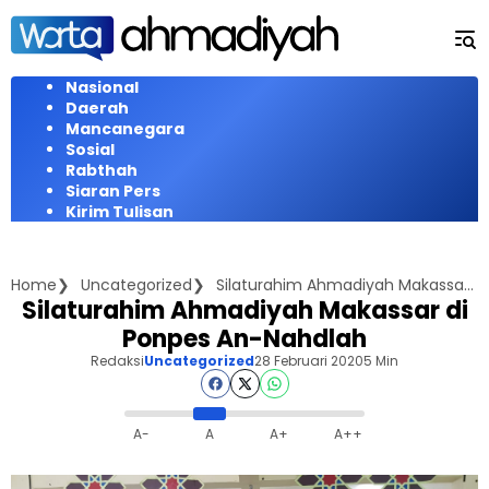
Langsung
ke
konten
Nasional
Daerah
Mancanegara
Sosial
Rabthah
Siaran Pers
Kirim Tulisan
Home
Uncategorized
Silaturahim Ahmadiyah Makassar di Ponpes An-Nahdlah
Silaturahim Ahmadiyah Makassar di
Ponpes An-Nahdlah
Redaksi
Uncategorized
28 Februari 2020
5 Min
A-
A
A+
A++