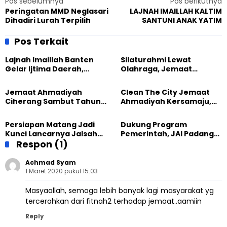
Pos sebelumnya
Pos berikutnya
Peringatan MMD Neglasari
LAJNAH IMAILLAH KALTIM
Dihadiri Lurah Terpilih
SANTUNI ANAK YATIM
Pos Terkait
Lajnah Imaillah Banten
Silaturahmi Lewat
Gelar Ijtima Daerah,
Olahraga, Jemaat
Wujudkan Generasi yang
Ahmadiyah Makassar
Tangguh
Meriahkan Event Lari
Jemaat Ahmadiyah
Clean The City Jemaat
Ciherang Sambut Tahun
Ahmadiyah Kersamaju,
2026 dengan Ibadah dan
Aksi Positif Bagi
Aksi Kebersihan
Lingkungan
Persiapan Matang Jadi
Dukung Program
Kunci Lancarnya Jalsah
Pemerintah, JAI Padang
Salanah 2025 di Bandung
Respon (1)
Gelar Pesantren
Ramadhan 1444 H
Achmad Syam
1 Maret 2020 pukul 15:03
Masyaallah, semoga lebih banyak lagi masyarakat yg
tercerahkan dari fitnah2 terhadap jemaat..aamiin
Reply