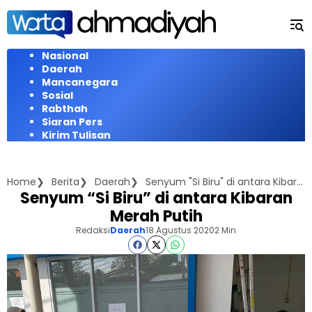
Langsung
ke
konten
Nasional
Daerah
Mancanegara
Sosial
Rabthah
Siaran Pers
Kirim Tulisan
Home
Berita
Daerah
Senyum "Si Biru" di antara Kibaran Merah Putih
Senyum “Si Biru” di antara Kibaran
Merah Putih
Redaksi
Daerah
18 Agustus 2020
2 Min