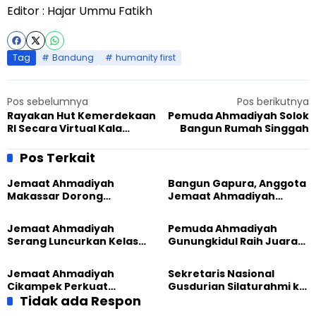
Editor : Hajar Ummu Fatikh
Tag
Bandung
humanity first
Pos sebelumnya
Pos berikutnya
Rayakan Hut Kemerdekaan
Pemuda Ahmadiyah Solok
RI Secara Virtual Kala
Bangun Rumah Singgah
Corona Melanda
Pos Terkait
Jemaat Ahmadiyah
Bangun Gapura, Anggota
Makassar Dorong
Jemaat Ahmadiyah
Kesadaran Lingkungan
Madukara dan Warga
Lewat Edukasi Ekoteologi
Sambut HUT RI ke-81
Jemaat Ahmadiyah
Pemuda Ahmadiyah
Serang Luncurkan Kelas
Gunungkidul Raih Juara
Tatar, Fokus Cetak
Lomba Video Literasi 2026
Generasi Unggul
Jemaat Ahmadiyah
Sekretaris Nasional
Cikampek Perkuat
Gusdurian Silaturahmi ke
Komitmen Bangun Masjid
Tidak ada Respon
Jemaat Ahmadiyah
Lewat Pengajian
Singaparna, Perkuat Nilai