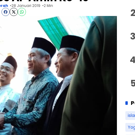
erah
28 Januari 2019
2 Min
P
isl
Yo