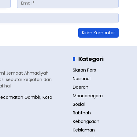
Kategori
Siaran Pers
smi Jemaat Ahmadiyah
Nasional
si seputar kegiatan dan
 hal.
Daerah
Mancanegara
a, Kecamatan Gambir, Kota
Sosial
Rabthah
Kebangsaan
Keislaman