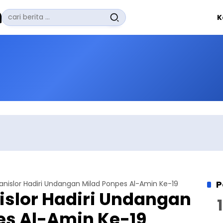
Pencarian
K
untuk:
#
Zuhairi Misrawi
#
Zoom
#
Zero Waste
#
Zaki Firdaus
#
Zafrullah Ahmad Pontoh
No Recent Searches Yet.
P
islor Hadiri Undangan Milad Ponpes Al-Amin Ke-19
slor Hadiri Undangan
es Al-Amin Ke-19