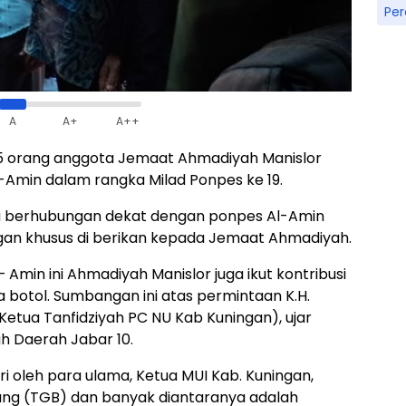
Pe
A
A+
A++
g 15 orang anggota Jemaat Ahmadiyah Manislor
-Amin dalam rangka Milad Ponpes ke 19.
a berhubungan dekat dengan ponpes Al-Amin
an khusus di berikan kepada Jemaat Ahmadiyah.
 Amin ini Ahmadiyah Manislor juga ikut kontribusi
otol. Sumbangan ini atas permintaan K.H.
etua Tanfidziyah PC NU Kab Kuningan), ujar
h Daerah Jabar 10.
iri oleh para ulama, Ketua MUI Kab. Kuningan,
jang (TGB) dan banyak diantaranya adalah