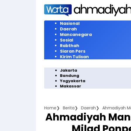
Langsung
ke
konten
Nasional
Daerah
Mancanegara
Sosial
Rabthah
Siaran Pers
Kirim Tulisan
Jakarta
Bandung
Yogyakarta
Makassar
Home
Berita
Daerah
Ahmadiyah Man
Ahmadiyah Mani
Milad Ponp