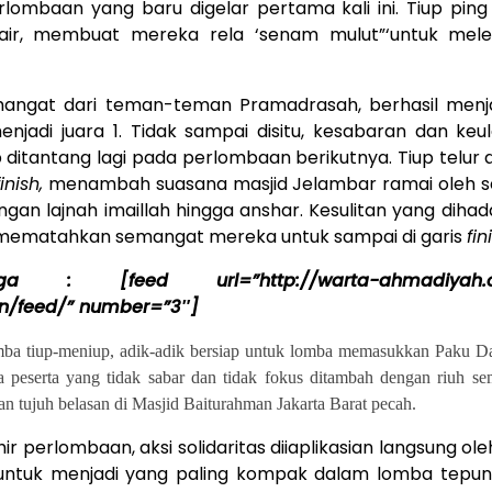
erlombaan yang baru digelar pertama kali ini. Tiup ping
i air, membuat mereka rela ‘senam mulut”‘untuk mele
mangat dari teman-teman Pramadrasah, berhasil menj
njadi juara 1. Tidak sampai disitu, kesabaran dan ke
 ditantang lagi pada perlombaan berikutnya. Tiup telu
finish,
menambah suasana masjid Jelambar ramai oleh 
ngan lajnah imaillah hingga anshar. Kesulitan yang dihad
ak mematahkan semangat mereka untuk sampai di garis
fin
 : [feed url=”http://warta-ahmadiyah.org
/feed/” number=”3″]
omba tiup-meniup, adik-adik bersiap untuk lomba memasukkan Paku D
a peserta yang tidak sabar dan tidak fokus ditambah dengan riuh s
n tujuh belasan di Masjid Baiturahman Jakarta Barat pecah.
r perlombaan, aksi solidaritas diiaplikasian langsung ole
 untuk menjadi yang paling kompak dalam lomba tepun