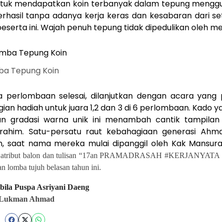
uk mendapatkan koin terbanyak dalam tepung menggu
erhasil tanpa adanya kerja keras dan kesabaran dari se
3 peserta ini. Wajah penuh tepung tidak dipedulikan oleh m
ba Tepung Koin
 perlombaan selesai, dilanjutkan dengan acara yang p
an hadiah untuk juara 1,2 dan 3 di 6 perlombaan. Kado 
an gradasi warna unik ini menambah cantik tampilan
rrahim. Satu-persatu raut kebahagiaan generasi Ahma
, saat nama mereka mulai dipanggil oleh Kak Mansura
n atribut balon dan tulisan “17an PRAMADRASAH #KERJANYATA #
n lomba tujuh belasan tahun ini.
bila Puspa Asriyani Daeng
 Lukman Ahmad