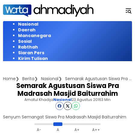
Langsung
ke
konten
Nasional
Daerah
Mancanegara
Sosial
Rabthah
Siaran Pers
Kirim Tulisan
Home
Berita
Nasional
Semarak Agustusan Siswa Pra Madrasah Masjid Baiturrahim
Semarak Agustusan Siswa Pra
Madrasah Masjid Baiturrahim
Amatul Khadija
Nasional
23 Agustus 2016
3 Min
Senyum Semangat Siswa Pra Madrasah Masjid Baiturrahim
A-
A
A+
A++