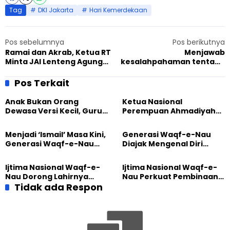
Tag
DKI Jakarta
Hari Kemerdekaan
Pos sebelumnya
Pos berikutnya
Ramai dan Akrab, Ketua RT
Menjawab
Minta JAI Lenteng Agung
kesalahpahaman tentang
Adakan Lomba Tujuh
Islam dengan
Belasan Lagi
#MobileMuslims
Pos Terkait
Anak Bukan Orang
Ketua Nasional
Dewasa Versi Kecil, Guru
Perempuan Ahmadiyah
Besar UT Kenalkan Model
Indonesia Raih Gelar Guru
Pendidikan BERLIAN
Besar Universitas
Menjadi ‘Ismail’ Masa Kini,
Generasi Waqf-e-Nau
Terbuka
Generasi Waqf-e-Nau
Diajak Mengenal Diri
Diajak Hidup untuk
Sebelum Mengubah
Pengabdian
Dunia
Ijtima Nasional Waqf-e-
Ijtima Nasional Waqf-e-
Nau Dorong Lahirnya
Nau Perkuat Pembinaan
Generasi Pengkhidmat
Tidak ada Respon
Calon Pemimpin Jemaat
yang Militan
Masa Depan