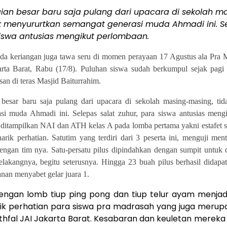
an besar baru saja pulang dari upacara di sekolah m
k menyururtkan semangat generasi muda Ahmadi ini. Se
siswa antusias mengikut perlombaan.
da keriangan juga tawa seru di momen perayaan 17 Agustus ala
Pra 
ta Barat, Rabu (17/8). Puluhan siswa sudah berkumpul sejak pagi
san di teras Masjid Baiturrahim.
besar baru saja pulang dari upacara di sekolah masing-masing, ti
si muda Ahmadi ini. Selepas salat zuhur, para siswa antusias meng
ditampilkan NAI dan ATH kelas A pada lomba pertama yakni estafet s
arik perhatian. Satutim yang terdiri dari 3 peserta ini, menguji men
dengan tim nya. Satu-persatu pilus dipindahkan dengan sumpit untuk 
elakangnya, begitu seterusnya. Hingga 23 buah pilus berhasil didapa
an menyabet gelar juara 1.
dengan lomb tiup ping pong dan tiup telur ayam menja
ik perhatian para siswa pra madrasah yang juga meru
athfal JAI Jakarta Barat. Kesabaran dan keuletan merek