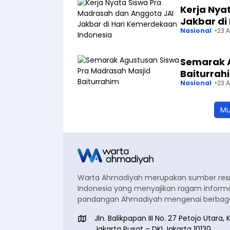
Kerja Nya
Jakbar di
Nasional
23 
Semarak A
Baiturrah
Nasional
23 
Mu
Warta Ahmadiyah merupakan sumber re
Indonesia yang menyajikan ragam informa
pandangan Ahmadiyah mengenai berbagai
Jln. Balikpapan III No. 27 Petojo Utar
Jakarta Pusat – DKI Jakarta 10130