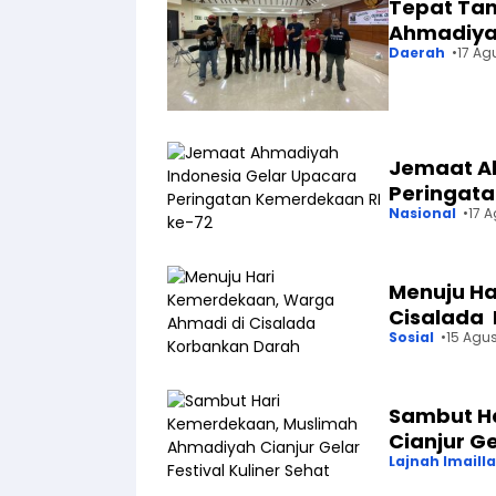
Tepat Tan
Ahmadiya
Daerah
17 Ag
Jemaat A
Peringata
Nasional
17 
Menuju Ha
Cisalada
Sosial
15 Agus
Sambut H
Cianjur Ge
Lajnah Imaill