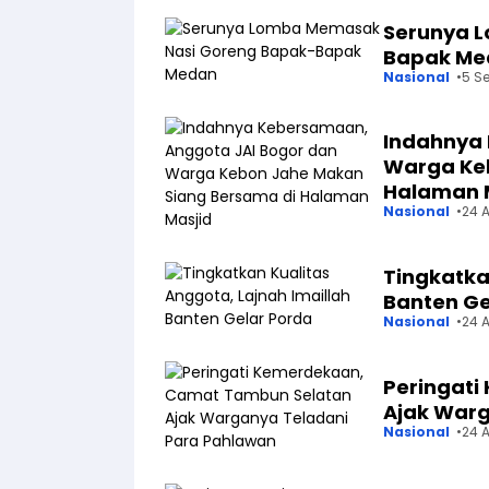
Serunya 
Bapak Me
Nasional
5 S
Indahnya 
Warga Ke
Halaman 
Nasional
24 
Tingkatka
Banten Ge
Nasional
24 
Peringat
Ajak Warg
Nasional
24 