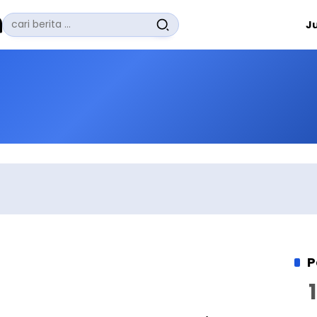
Pencarian
J
untuk:
#
Zuhairi Misrawi
#
Zoom
#
Zero Waste
#
Zaki Firdaus
#
Zafrullah Ahmad Pontoh
No Recent Searches Yet.
P