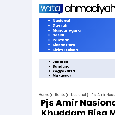
Langsung
ke
konten
Nasional
Daerah
Mancanegara
Sosial
Rabthah
Siaran Pers
Kirim Tulisan
Jakarta
Bandung
Yogyakarta
Makassar
Home
Berita
Nasional
Pjs Amir Nasion
Khuddam Bisa 