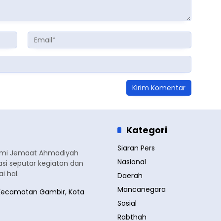
Kategori
Siaran Pers
smi Jemaat Ahmadiyah
Nasional
si seputar kegiatan dan
 hal.
Daerah
Mancanegara
a, Kecamatan Gambir, Kota
Sosial
Rabthah