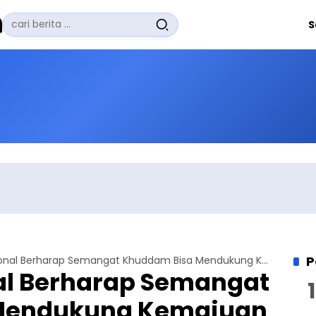
Pencarian
S
untuk:
#
Zuhairi Misrawi
#
Zoom
#
Zero Waste
#
Zaki Firdaus
#
Zafrullah Ahmad Pontoh
No Recent Searches Yet.
P
Pjs Amir Nasional Berharap Semangat Khuddam Bisa Mendukung Kemajuan Ahmadiyah Indonesia
al Berharap Semangat
Mendukung Kemajuan