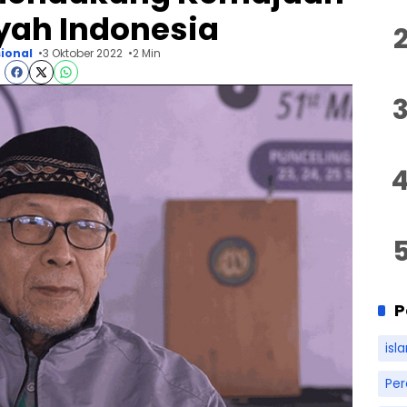
ah Indonesia
ional
3 Oktober 2022
2 Min
P
isl
Pe