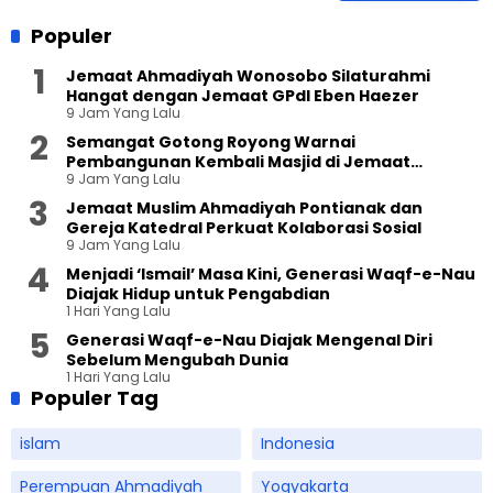
Populer
Jemaat Ahmadiyah Wonosobo Silaturahmi
Hangat dengan Jemaat GPdI Eben Haezer
9 Jam Yang Lalu
Semangat Gotong Royong Warnai
Pembangunan Kembali Masjid di Jemaat
9 Jam Yang Lalu
Ahmadiyah Sukapura
Jemaat Muslim Ahmadiyah Pontianak dan
Gereja Katedral Perkuat Kolaborasi Sosial
9 Jam Yang Lalu
Menjadi ‘Ismail’ Masa Kini, Generasi Waqf-e-Nau
Diajak Hidup untuk Pengabdian
1 Hari Yang Lalu
Generasi Waqf-e-Nau Diajak Mengenal Diri
Sebelum Mengubah Dunia
1 Hari Yang Lalu
Populer Tag
islam
Indonesia
Perempuan Ahmadiyah
Yogyakarta