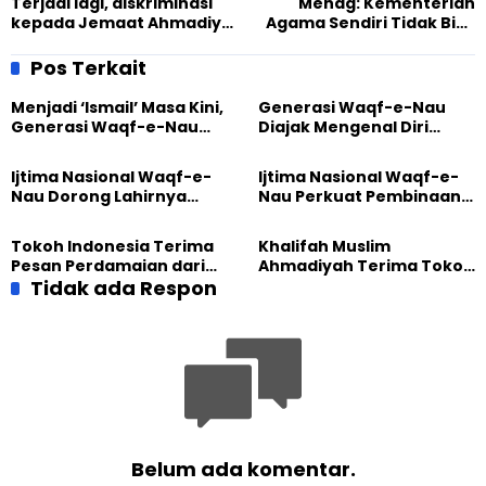
Terjadi lagi, diskriminasi
Menag: Kementerian
kepada Jemaat Ahmadiyah
Agama Sendiri Tidak Bisa
Cipeyeum
Bubarkan Ahmadiyah
Pos Terkait
Menjadi ‘Ismail’ Masa Kini,
Generasi Waqf-e-Nau
Generasi Waqf-e-Nau
Diajak Mengenal Diri
Diajak Hidup untuk
Sebelum Mengubah
Pengabdian
Dunia
Ijtima Nasional Waqf-e-
Ijtima Nasional Waqf-e-
Nau Dorong Lahirnya
Nau Perkuat Pembinaan
Generasi Pengkhidmat
Calon Pemimpin Jemaat
yang Militan
Masa Depan
Tokoh Indonesia Terima
Khalifah Muslim
Pesan Perdamaian dari
Ahmadiyah Terima Tokoh
Khalifah Muslim
Tidak ada Respon
Indonesia dalam Audiensi
Ahmadiyah
Khusus di Islamabad
Belum ada komentar.