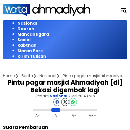
Langsung
ke
konten
Nasional
Daerah
Mancanegara
Sosial
Rabthah
Siaran Pers
Kirim Tulisan
Home
Berita
Nasional
Pintu pagar masjid Ahmadiyah [di] Bekasi digembok lagi
Pintu pagar masjid Ahmadiyah [di]
Bekasi digembok lagi
Redaksi
Nasional
17 Mei 2014
3 Min
A-
A
A+
A++
Suara Pembaruan