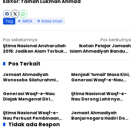
Editor: Talhah Lukman Ahmad
Tag
AMSA
lintas iman
Pos sebelumnya
Pos berikutnya
Ijtima Nasional Ansharullah
Ikatan Pelajar Jamaah
2015: Jadikan Alam Terbuka
Islam Ahmadiyah Bandung
Ajang Silaturahmi
dan Youth Ambassador
Sambangi Kong Miau
Pos Terkait
Jemaat Ahmadiyah
Menjadi ‘Ismail’ Masa Kini,
Wonosobo Silaturahmi
Generasi Waqf-e-Nau
Hangat dengan Jemaat
Diajak Hidup untuk
GPdI Eben Haezer
Pengabdian
Generasi Waqf-e-Nau
Ijtima Nasional Waqf-e-
Diajak Mengenal Diri
Nau Dorong Lahirnya
Sebelum Mengubah
Generasi Pengkhidmat
Dunia
yang Militan
Ijtima Nasional Waqf-e-
Jemaat Ahmadiyah
Nau Perkuat Pembinaan
Banjarnegara Hadiri Doa
Calon Pemimpin Jemaat
Tidak ada Respon
Bersama Tasyakuran
Masa Depan
Nyadran Warga