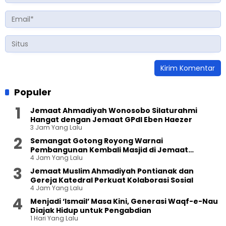
Populer
Jemaat Ahmadiyah Wonosobo Silaturahmi
Hangat dengan Jemaat GPdI Eben Haezer
3 Jam Yang Lalu
Semangat Gotong Royong Warnai
Pembangunan Kembali Masjid di Jemaat
4 Jam Yang Lalu
Ahmadiyah Sukapura
Jemaat Muslim Ahmadiyah Pontianak dan
Gereja Katedral Perkuat Kolaborasi Sosial
4 Jam Yang Lalu
Menjadi ‘Ismail’ Masa Kini, Generasi Waqf-e-Nau
Diajak Hidup untuk Pengabdian
1 Hari Yang Lalu