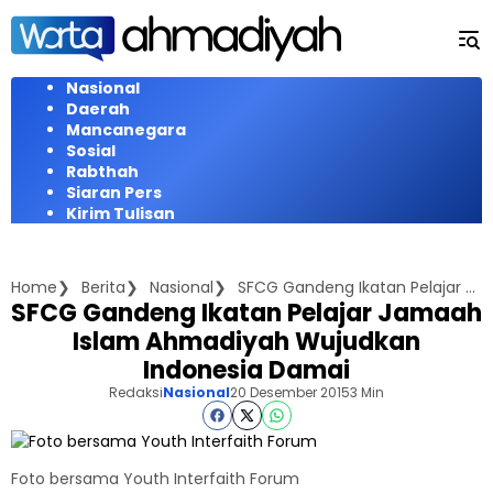
Langsung
ke
konten
Nasional
Daerah
Mancanegara
Sosial
Rabthah
Siaran Pers
Kirim Tulisan
Home
Berita
Nasional
SFCG Gandeng Ikatan Pelajar Jamaah Islam Ahmadiyah Wujudkan Indonesia Damai
SFCG Gandeng Ikatan Pelajar Jamaah
Islam Ahmadiyah Wujudkan
Indonesia Damai
Redaksi
Nasional
20 Desember 2015
3 Min
Foto bersama Youth Interfaith Forum