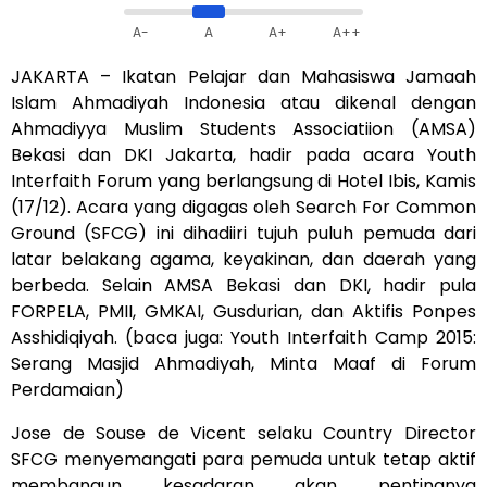
A-
A
A+
A++
JAKARTA – Ikatan Pelajar dan Mahasiswa Jamaah
Islam Ahmadiyah Indonesia atau dikenal dengan
Ahmadiyya Muslim Students Associatiion (AMSA)
Bekasi dan DKI Jakarta, hadir pada acara Youth
Interfaith Forum yang berlangsung di Hotel Ibis, Kamis
(17/12). Acara yang digagas oleh Search For Common
Ground (SFCG) ini dihadiiri tujuh puluh pemuda dari
latar belakang agama, keyakinan, dan daerah yang
berbeda. Selain AMSA Bekasi dan DKI, hadir pula
FORPELA, PMII, GMKAI, Gusdurian, dan Aktifis Ponpes
Asshidiqiyah. (baca juga:
Youth Interfaith Camp 2015:
Serang Masjid Ahmadiyah, Minta Maaf di Forum
Perdamaian
)
Jose de Souse de Vicent selaku Country Director
SFCG menyemangati para pemuda untuk tetap aktif
membangun kesadaran akan pentingnya