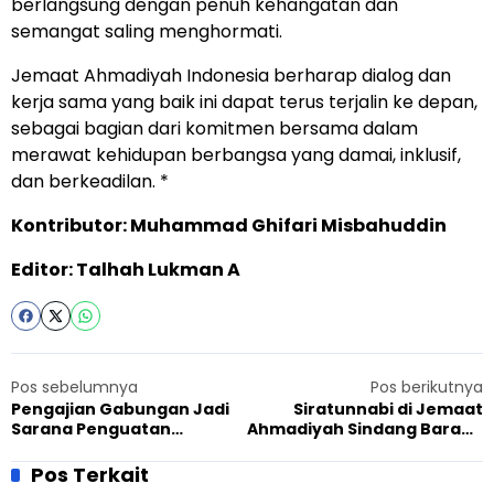
berlangsung dengan penuh kehangatan dan
semangat saling menghormati.
Jemaat Ahmadiyah Indonesia berharap dialog dan
kerja sama yang baik ini dapat terus terjalin ke depan,
sebagai bagian dari komitmen bersama dalam
merawat kehidupan berbangsa yang damai, inklusif,
dan berkeadilan. *
Kontributor: Muhammad Ghifari Misbahuddin
Editor: Talhah Lukman A
Pos sebelumnya
Pos berikutnya
Pengajian Gabungan Jadi
Siratunnabi di Jemaat
Sarana Penguatan
Ahmadiyah Sindang Barang
Pemahaman Anggota
Dihadiri Ketua RW
Jemaat Ahmadiyah
Pos Terkait
Wanasigra