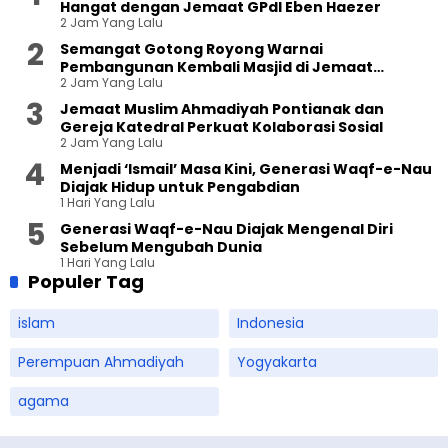
Hangat dengan Jemaat GPdI Eben Haezer
2 Jam Yang Lalu
Semangat Gotong Royong Warnai
Pembangunan Kembali Masjid di Jemaat
2 Jam Yang Lalu
Ahmadiyah Sukapura
Jemaat Muslim Ahmadiyah Pontianak dan
Gereja Katedral Perkuat Kolaborasi Sosial
2 Jam Yang Lalu
Menjadi ‘Ismail’ Masa Kini, Generasi Waqf-e-Nau
Diajak Hidup untuk Pengabdian
1 Hari Yang Lalu
Generasi Waqf-e-Nau Diajak Mengenal Diri
Sebelum Mengubah Dunia
1 Hari Yang Lalu
Populer Tag
islam
Indonesia
Perempuan Ahmadiyah
Yogyakarta
agama