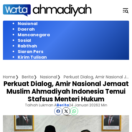
Langsung
ke
konten
Nasional
Daerah
Mancanegara
Sosial
Rabthah
Siaran Pers
Kirim Tulisan
Home
Berita
Nasional
Perkuat Dialog, Amir Nasional Jemaat Muslim Ahmadiyah Indonesia Temui Stafsus Menteri Hukum
Perkuat Dialog, Amir Nasional Jemaat
Muslim Ahmadiyah Indonesia Temui
Stafsus Menteri Hukum
Talhah Lukman A
Berita
24 Januari 2026
2 Min