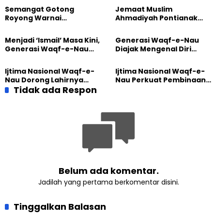
Semangat Gotong
Jemaat Muslim
Royong Warnai
Ahmadiyah Pontianak
Pembangunan Kembali
dan Gereja Katedral
Masjid di Jemaat
Perkuat Kolaborasi Sosial
Menjadi ‘Ismail’ Masa Kini,
Generasi Waqf-e-Nau
Ahmadiyah Sukapura
Generasi Waqf-e-Nau
Diajak Mengenal Diri
Diajak Hidup untuk
Sebelum Mengubah
Pengabdian
Dunia
Ijtima Nasional Waqf-e-
Ijtima Nasional Waqf-e-
Nau Dorong Lahirnya
Nau Perkuat Pembinaan
Generasi Pengkhidmat
Tidak ada Respon
Calon Pemimpin Jemaat
yang Militan
Masa Depan
Belum ada komentar.
Jadilah yang pertama berkomentar disini.
Tinggalkan Balasan