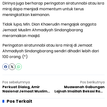
Dirinya juga berharap peringatan siratunnabi atau isra
miraj dapa menjadi momentum untuk terus
meningkatkan keimanan.
Tidak lupa, Mln. Dian Khaerudin mengajak anggota
Jemaat Muslim Ahmadiyah Sindangbarang
meramaikan masjid.
Peringatan siratunnabi atau isra miraj di Jemaat
Ahmadiyah Sindangbarang sendiri dihadiri lebih dari
100 orang. (*)
Pos sebelumnya
Pos berikutnya
Perkuat Dialog, Amir
Muawanah Gabungan
Nasional Jemaat Muslim
Lajnah Imaillah Bekasi Raya
Ahmadiyah Indonesia
Sarana Penguatan Literasi
Temui Stafsus Menteri
Pos Terkait
Hukum