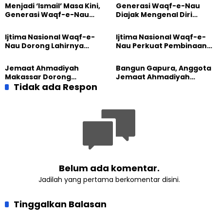
Menjadi ‘Ismail’ Masa Kini,
Generasi Waqf-e-Nau
Generasi Waqf-e-Nau
Diajak Mengenal Diri
Diajak Hidup untuk
Sebelum Mengubah
Pengabdian
Dunia
Ijtima Nasional Waqf-e-
Ijtima Nasional Waqf-e-
Nau Dorong Lahirnya
Nau Perkuat Pembinaan
Generasi Pengkhidmat
Calon Pemimpin Jemaat
yang Militan
Masa Depan
Jemaat Ahmadiyah
Bangun Gapura, Anggota
Makassar Dorong
Jemaat Ahmadiyah
Kesadaran Lingkungan
Tidak ada Respon
Madukara dan Warga
Lewat Edukasi Ekoteologi
Sambut HUT RI ke-81
Belum ada komentar.
Jadilah yang pertama berkomentar disini.
Tinggalkan Balasan