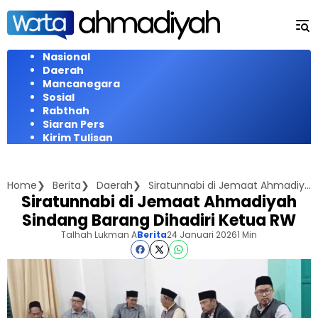
Langsung
ke
konten
Nasional
Daerah
Mancanegara
Sosial
Rabthah
Siaran Pers
Kirim Tulisan
Home
Berita
Daerah
Siratunnabi di Jemaat Ahmadiyah Sindang Barang Dihadiri Ketua RW
Siratunnabi di Jemaat Ahmadiyah
Sindang Barang Dihadiri Ketua RW
Talhah Lukman A
Berita
24 Januari 2026
1 Min