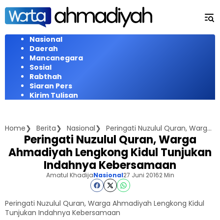
Langsung
ke
konten
Nasional
Daerah
Mancanegara
Sosial
Rabthah
Siaran Pers
Kirim Tulisan
Home
Berita
Nasional
Peringati Nuzulul Quran, Warga Ahmadiyah Lengkong Kidul Tunjukan Indahnya Kebersamaan
Peringati Nuzulul Quran, Warga
Ahmadiyah Lengkong Kidul Tunjukan
Indahnya Kebersamaan
Amatul Khadija
Nasional
27 Juni 2016
2 Min
Peringati Nuzulul Quran, Warga Ahmadiyah Lengkong Kidul
Tunjukan Indahnya Kebersamaan