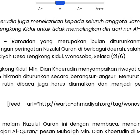
A-
A
A+
A++
hoerudin juga menekankan kepada seluruh anggota Ja
ngkong Kidul untuk tidak memalingkan diri dari nur Al
O –
Ramadan yang merupakan bulan diturunkann
engan peringatan Nuzulul Quran di berbagai daerah, sala
yah Desa Lengkong Kidul, Wonosobo, Selasa (21/6).
gkong Kidul, Mln. Dian Khoerudin menyampaikan riwayat 
 hikmah diturunkan secara berangsur-angsur. Menuru
s rutin dibaca juga harus diamalkan dan menjadi pe
:
[feed url=”http://warta-ahmadiyah.org/tag/wonos
 malam Nuzulul Quran ini dengan membaca, mencin
ari Al-Quran,” pesan Mubaligh Mln. Dian Khoerudin di M