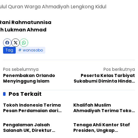
zulul Quran Warga Ahmadiyah Lengkong Kidul
Rani Rahmatunnisa
ah Lukman Ahmad
Tag
wonosobo
Pos sebelumnya
Pos berikutnya
Penembakan Orlando
Peserta Kelas Tarbiyat
Menyinggung Islam
Sukabumi Diminta Hindari
Galau dan Dampak Negatif
Internet
Pos Terkait
Tokoh Indonesia Terima
Khalifah Muslim
Pesan Perdamaian dari
Ahmadiyah Terima Tokoh
Khalifah Muslim
Indonesia dalam Audiensi
Ahmadiyah
Khusus di Islamabad
Pengalaman Jalsah
Tenaga Ahli Kantor Staf
Salanah UK, Direktur
Presiden, Ungkap
SETARA Institute Soroti
Pengalaman Tak