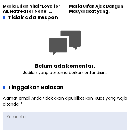
Kekuatan Kemanusiaan
Tergantikan di Jalsah
Maria Ulfah Nilai “Love for
Maria Ulfah Ajak Bangun
Salanah Internasional
All, Hatred for None”
Masyarakat yang
Ahmadiyah UK
Semakin Relevan di
Tidak ada Respon
Melindungi Anak dan
Tengah Dunia yang
Menghormati Perbedaan
Terbelah
Belum ada komentar.
Jadilah yang pertama berkomentar disini.
Tinggalkan Balasan
Alamat email Anda tidak akan dipublikasikan.
Ruas yang wajib
ditandai
*