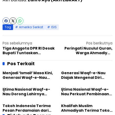
Tag
Amerika Serikat
ISIS
Pos sebelumnya
Pos berikutnya
Tiga Anggota DPR RI Desak
Peringati Nuzulul Quran,
Bupati Tuntaskan
Warga Ahmadiyah
Persoalan e-KTP Warga
Lengkong Kidul Tunjukan
Ahmadiyah Manislor
Indahnya Kebersamaan
Pos Terkait
Menjadi ‘Ismail’ Masa Kini,
Generasi Waqf-e-Nau
Generasi Waqf-e-Nau
Diajak Mengenal Diri
Diajak Hidup untuk
Sebelum Mengubah
Pengabdian
Dunia
Ijtima Nasional Waqf-e-
Ijtima Nasional Waqf-e-
Nau Dorong Lahirnya
Nau Perkuat Pembinaan
Generasi Pengkhidmat
Calon Pemimpin Jemaat
yang Militan
Masa Depan
Tokoh Indonesia Terima
Khalifah Muslim
Pesan Perdamaian dari
Ahmadiyah Terima Tokoh