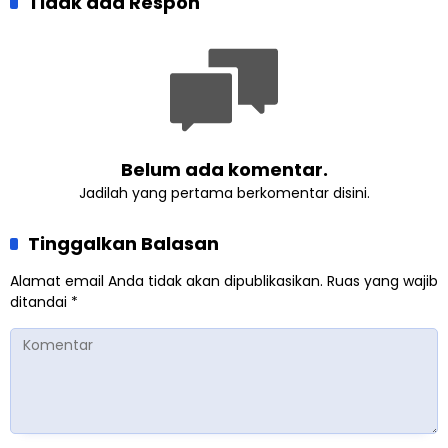
Khalifah Muslim
Tidak ada Respon
Indonesia dalam Audiensi
Ahmadiyah
Khusus di Islamabad
Belum ada komentar.
Jadilah yang pertama berkomentar disini.
Tinggalkan Balasan
Alamat email Anda tidak akan dipublikasikan.
Ruas yang wajib
ditandai
*