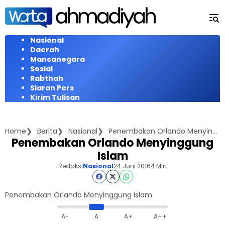
Langsung
ke
konten
Nasional
Daerah
Mancanegara
Sosial
Rabthah
Siaran Pers
Kirim Tulisan
Home
Berita
Nasional
Penembakan Orlando Menyinggung Islam
Penembakan Orlando Menyinggung
Islam
Redaksi
Nasional
24 Juni 2016
4 Min
Penembakan Orlando Menyinggung Islam
A-
A
A+
A++