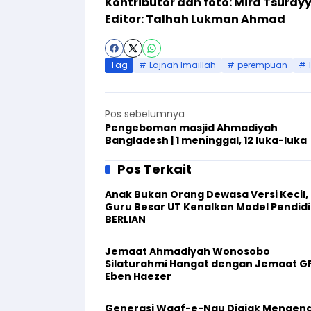
Kontributor dan foto: Mira Tsura
Editor: Talhah Lukman Ahmad
Tag
Lajnah Imaillah
perempuan
Pos sebelumnya
Pengeboman masjid Ahmadiyah
Bangladesh | 1 meninggal, 12 luka-luka
Pos Terkait
Anak Bukan Orang Dewasa Versi Kecil,
Guru Besar UT Kenalkan Model Pendid
BERLIAN
Jemaat Ahmadiyah Wonosobo
Silaturahmi Hangat dengan Jemaat G
Eben Haezer
Generasi Waqf-e-Nau Diajak Mengena