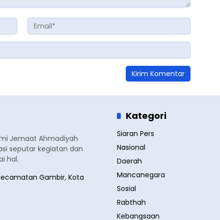
Kategori
Siaran Pers
smi Jemaat Ahmadiyah
Nasional
si seputar kegiatan dan
 hal.
Daerah
Mancanegara
a, Kecamatan Gambir, Kota
Sosial
Rabthah
Kebangsaan