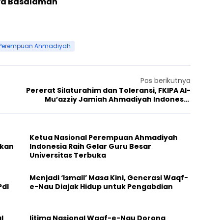
yya Basalamah
Perempuan Ahmadiyah
Pos berikutnya
Pererat Silaturahim dan Toleransi, FKIPA Al-
Mu’azziy Jamiah Ahmadiyah Indonesia
Kunjungi Gereja Kristen Pasundan (GKP)
Depok
Ketua Nasional Perempuan Ahmadiyah
ikan
Indonesia Raih Gelar Guru Besar
Universitas Terbuka
Menjadi ‘Ismail’ Masa Kini, Generasi Waqf-
PdI
e-Nau Diajak Hidup untuk Pengabdian
l
Ijtima Nasional Waqf-e-Nau Dorong