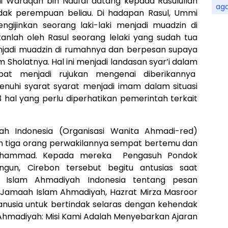
Waraqah bin Naufal datang kepada Rasulullah
ag
ak perempuan beliau. Di hadapan Rasul, Ummi
ijinkan seorang laki-laki menjadi muadzin di
nlah oleh Rasul seorang lelaki yang sudah tua
njadi muadzin di rumahnya dan berpesan supaya
holatnya. Hal ini menjadi landasan syar’i dalam
at menjadi rujukan mengenai diberikannya
uhi syarat syarat menjadi imam dalam situasi
3 hal yang perlu diperhatikan pemerintah terkait
lah Indonesia (Organisasi Wanita Ahmadi-red)
n tiga orang perwakilannya sempat bertemu dan
Muhammad. Kepada mereka Pengasuh Pondok
ngun, Cirebon tersebut begitu antusias saat
 Islam Ahmadiyah Indonesia tentang pesan
 Jamaah Islam Ahmadiyah, Hazrat Mirza Masroor
nusia untuk bertindak selaras dengan kehendak
 Ahmadiyah: Misi Kami Adalah Menyebarkan Ajaran