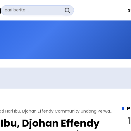
Pencarian
S
untuk:
#
Zuhairi Misrawi
#
Zoom
#
Zero Waste
#
Zaki Firdaus
#
Zafrullah Ahmad Pontoh
No Recent Searches Yet.
P
Peringati Hari Ibu, Djohan Effendy Community Undang Perwakilan Wanita Lintas Agama
 Ibu, Djohan Effendy