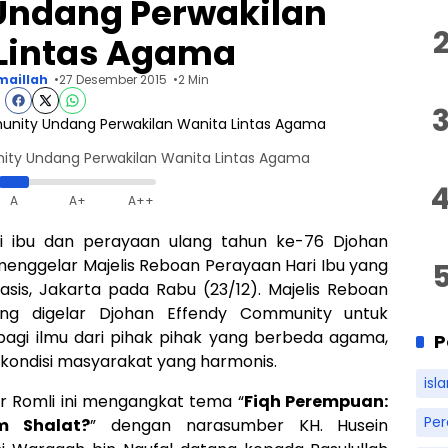
ndang Perwakilan
Lintas Agama
maillah
27 Desember 2015
2 Min
nity Undang Perwakilan Wanita Lintas Agama
A
A+
A++
 ibu dan perayaan ulang tahun ke-76 Djohan
enggelar Majelis Reboan Perayaan Hari Ibu yang
is, Jakarta pada Rabu (23/12). Majelis Reboan
ang digelar Djohan Effendy Community untuk
bagi ilmu dari pihak pihak yang berbeda agama,
P
kondisi masyarakat yang harmonis.
isl
r Romli ini mengangkat tema “
Fiqh Perempuan:
Pe
m Shalat?
” dengan narasumber KH. Husein