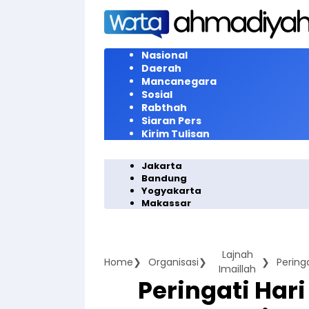
Langsung
ke
konten
Nasional
Daerah
Mancanegara
Sosial
Rabthah
Siaran Pers
Kirim Tulisan
Jakarta
Bandung
Yogyakarta
Makassar
Lajnah
Home
Organisasi
Imaillah
Peringati Hari