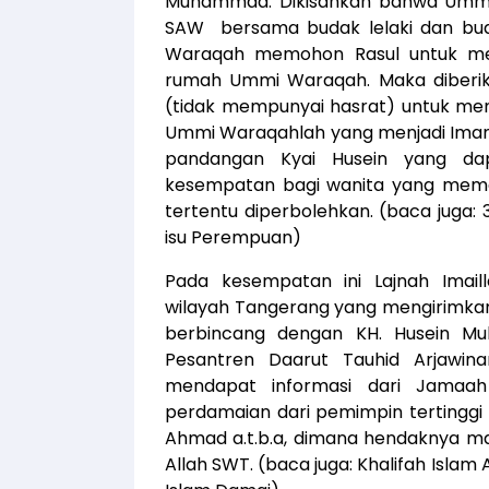
Muhammad. Dikisahkan bahwa Ummi 
SAW bersama budak lelaki dan bud
Waraqah memohon Rasul untuk meng
rumah Ummi Waraqah. Maka diberika
(tidak mempunyai hasrat) untuk me
Ummi Waraqahlah yang menjadi Imam S
pandangan Kyai Husein yang dap
kesempatan bagi wanita yang memen
tertentu diperbolehkan. (baca juga:
isu Perempuan
)
Pada kesempatan ini Lajnah Imail
wilayah Tangerang yang mengirimka
berbincang dengan KH. Husein 
Pesantren Daarut Tauhid Arjawina
mendapat informasi dari Jamaah
perdamaian dari pemimpin tertinggi
Ahmad a.t.b.a, dimana hendaknya ma
Allah SWT. (baca juga:
Khalifah Islam