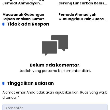
Tadabbur Alam
Jemaat Ahmadiyah
Serang Luncurkan Kelas
Madukara dan Warga
Tatar, Fokus Cetak
Sambut HUT RI ke-81
Generasi Unggul
Muawanah Gabungan
Pemuda Ahmadiyah
Lajnah Imaillah Sumut
Gunungkidul Raih Juara
Hadirkan Olahraga
Tidak ada Respon
Lomba Video Literasi 2026
hingga Edukasi Tangani
Sampah
Belum ada komentar.
Jadilah yang pertama berkomentar disini.
Tinggalkan Balasan
Alamat email Anda tidak akan dipublikasikan.
Ruas yang wajib
ditandai
*