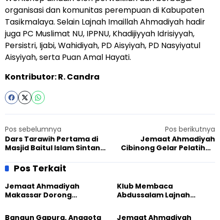
organisasi dan komunitas perempuan di Kabupaten
Tasikmalaya. Selain Lajnah Imaillah Ahmadiyah hadir
juga PC Muslimat NU, IPPNU, Khadijiyyah Idrisiyyah,
Persistri, Ijabi, Wahidiyah, PD Aisyiyah, PD Nasyiyatul
Aisyiyah, serta Puan Amal Hayati.
Kontributor: R. Candra
Pos sebelumnya
Pos berikutnya
Dars Tarawih Pertama di
Jemaat Ahmadiyah
Masjid Baitul Islam Sintang,
Cibinong Gelar Pelatihan
Mubaligh Sampaikan
Membuat Roti dan Donat,
Hikmah Ramadhan
DihadiriPresidium
Pos Terkait
Gusdurian
Jemaat Ahmadiyah
Klub Membaca
Makassar Dorong
Abdussalam Lajnah
Kesadaran Lingkungan
Imaillah Tanjung Medan
Lewat Edukasi Ekoteologi
Gelar Diskusi dan
Bangun Gapura, Anggota
Jemaat Ahmadiyah