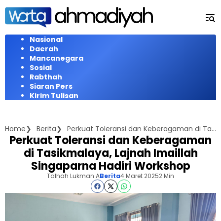
Langsung
ke
konten
Nasional
Daerah
Mancanegara
Sosial
Rabthah
Siaran Pers
Kirim Tulisan
Home
Berita
Perkuat Toleransi dan Keberagaman di Tasikmalaya, Lajnah Imaillah Singaparna Hadiri Workshop
Perkuat Toleransi dan Keberagaman
di Tasikmalaya, Lajnah Imaillah
Singaparna Hadiri Workshop
Talhah Lukman A
Berita
4 Maret 2025
2 Min