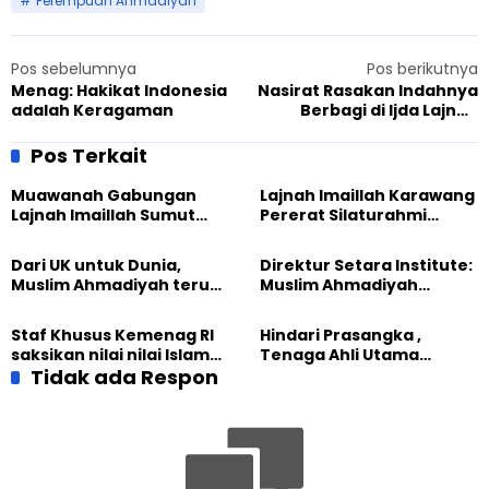
Perempuan Ahmadiyah
Pos sebelumnya
Pos berikutnya
Menag: Hakikat Indonesia
Nasirat Rasakan Indahnya
adalah Keragaman
Berbagi di Ijda Lajnah
Imaillah DKI Jakarta
Pos Terkait
Muawanah Gabungan
Lajnah Imaillah Karawang
Lajnah Imaillah Sumut
Pererat Silaturahmi
Hadirkan Olahraga
dengan Warga Lewat
hingga Edukasi Tangani
Masak Bersama
Dari UK untuk Dunia,
Direktur Setara Institute:
Sampah
Muslim Ahmadiyah terus
Muslim Ahmadiyah
perkuat Persaudaraan
membangun Perdamaian
Kemanusiaan Global
Dunia dari “Infrastruktur
Staf Khusus Kemenag RI
Hindari Prasangka ,
Kemanusiaan”
saksikan nilai nilai Islam
Tenaga Ahli Utama
dalam Jalsah Salanah
Tidak ada Respon
Kantor Staf Presiden cek
Internasional Muslim
fakta langsung
Ahmadiyah UK 2026
kehidupan Muslim
Ahmadiyah di Inggris