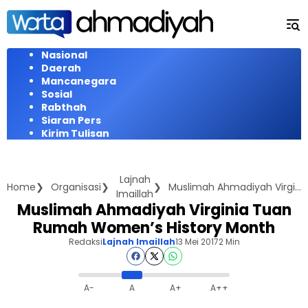
Langsung
ke
konten
Nasional
Daerah
Mancanegara
Sosial
Rabthah
Siaran Pers
Kirim Tulisan
Lajnah
Home
Organisasi
Muslimah Ahmadiyah Virginia Tuan Rumah Women's History Month
Imaillah
Muslimah Ahmadiyah Virginia Tuan
Rumah Women’s History Month
Redaksi
Lajnah Imaillah
13 Mei 2017
2 Min
A-
A
A+
A++