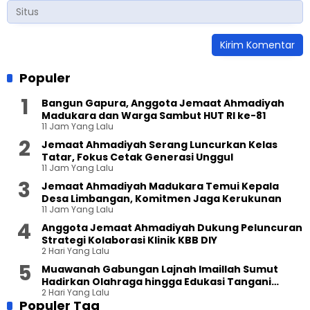
Populer
Bangun Gapura, Anggota Jemaat Ahmadiyah
Madukara dan Warga Sambut HUT RI ke-81
11 Jam Yang Lalu
Jemaat Ahmadiyah Serang Luncurkan Kelas
Tatar, Fokus Cetak Generasi Unggul
11 Jam Yang Lalu
Jemaat Ahmadiyah Madukara Temui Kepala
Desa Limbangan, Komitmen Jaga Kerukunan
11 Jam Yang Lalu
Anggota Jemaat Ahmadiyah Dukung Peluncuran
Strategi Kolaborasi Klinik KBB DIY
2 Hari Yang Lalu
Muawanah Gabungan Lajnah Imaillah Sumut
Hadirkan Olahraga hingga Edukasi Tangani
2 Hari Yang Lalu
Sampah
Populer Tag