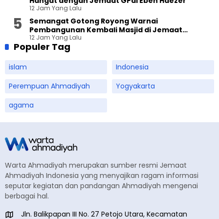
Hangat dengan Jemaat GPdI Eben Haezer
12 Jam Yang Lalu
Semangat Gotong Royong Warnai
Pembangunan Kembali Masjid di Jemaat
12 Jam Yang Lalu
Ahmadiyah Sukapura
Populer Tag
islam
Indonesia
Perempuan Ahmadiyah
Yogyakarta
agama
Warta Ahmadiyah merupakan sumber resmi Jemaat
Ahmadiyah Indonesia yang menyajikan ragam informasi
seputar kegiatan dan pandangan Ahmadiyah mengenai
berbagai hal.
Jln. Balikpapan III No. 27 Petojo Utara, Kecamatan