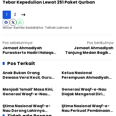
Tebar Kepedulian Lewat 251 Paket Qurban
1
2
Writer: Kamila Saida
Editor: Talhah Lukman A
Pos sebelumnya
Pos berikutnya
Jemaat Ahmadiyah
Jemaat Ahmadiyah
Purwokerto Hadiri Halaqah
Tanjung Medan Bagikan
Bertema Peran Ulama
Daging Kurban ke
Masyarakat Momen Hari
Pos Terkait
Idul Adha
Anak Bukan Orang
Ketua Nasional
Dewasa Versi Kecil, Guru
Perempuan Ahmadiyah
Besar UT Kenalkan Model
Indonesia Raih Gelar Guru
Pendidikan BERLIAN
Besar Universitas
Menjadi ‘Ismail’ Masa Kini,
Generasi Waqf-e-Nau
Terbuka
Generasi Waqf-e-Nau
Diajak Mengenal Diri
Diajak Hidup untuk
Sebelum Mengubah
Pengabdian
Dunia
Ijtima Nasional Waqf-e-
Ijtima Nasional Waqf-e-
Nau Dorong Lahirnya
Nau Perkuat Pembinaan
Generasi Pengkhidmat
Tidak ada Respon
Calon Pemimpin Jemaat