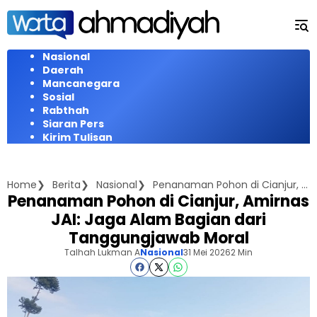
Langsung
ke
konten
Nasional
Daerah
Mancanegara
Sosial
Rabthah
Siaran Pers
Kirim Tulisan
Home
Berita
Nasional
Penanaman Pohon di Cianjur, Amirnas JAI: Jaga Alam Bagian dari Tanggungjawab Moral
Penanaman Pohon di Cianjur, Amirnas
JAI: Jaga Alam Bagian dari
Tanggungjawab Moral
Talhah Lukman A
Nasional
31 Mei 2026
2 Min