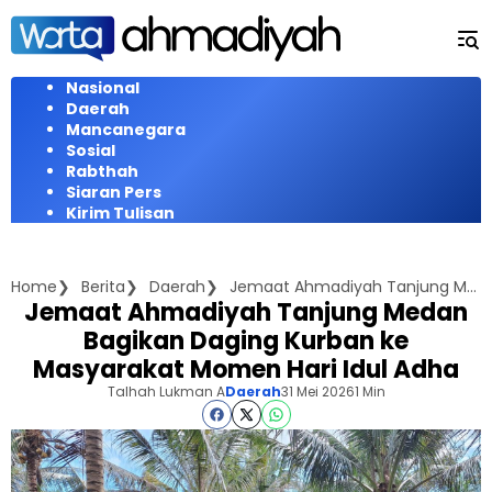
Langsung
ke
konten
Nasional
Daerah
Mancanegara
Sosial
Rabthah
Siaran Pers
Kirim Tulisan
Home
Berita
Daerah
Jemaat Ahmadiyah Tanjung Medan Bagikan Daging Kurban ke Masyarakat Momen Hari Idul Adha
Jemaat Ahmadiyah Tanjung Medan
Bagikan Daging Kurban ke
Masyarakat Momen Hari Idul Adha
Talhah Lukman A
Daerah
31 Mei 2026
1 Min