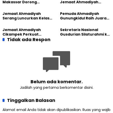
Makassar Dorong
Jemaat Ahmadiyah
Kesadaran Lingkungan
Madukara dan Warga
Lewat Edukasi Ekoteologi
Sambut HUT RI ke-81
Jemaat Ahmadiyah
Pemuda Ahmadiyah
Serang Luncurkan Kelas
Gunungkidul Raih Juara
Tatar, Fokus Cetak
Lomba Video Literasi 2026
Generasi Unggul
Jemaat Ahmadiyah
Sekretaris Nasional
Cikampek Perkuat
Gusdurian Silaturahmi ke
Komitmen Bangun Masjid
Tidak ada Respon
Jemaat Ahmadiyah
Lewat Pengajian
Singaparna, Perkuat Nilai
Gabungan
Kemanusiaan
Belum ada komentar.
Jadilah yang pertama berkomentar disini.
Tinggalkan Balasan
Alamat email Anda tidak akan dipublikasikan.
Ruas yang wajib