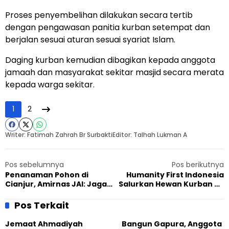
Proses penyembelihan dilakukan secara tertib
dengan pengawasan panitia kurban setempat dan
berjalan sesuai aturan sesuai syariat Islam.
Daging kurban kemudian dibagikan kepada anggota
jamaah dan masyarakat sekitar masjid secara merata
kepada warga sekitar.
1
2
Writer: Fatimah Zahrah Br Surbakti
Editor: Talhah Lukman A
Pos sebelumnya
Pos berikutnya
Penanaman Pohon di
Humanity First Indonesia
Cianjur, Amirnas JAI: Jaga
Salurkan Hewan Kurban ke
Alam Bagian dari
Penerima Manfaat di
Tanggungjawab Moral
Daerah 3T
Pos Terkait
Jemaat Ahmadiyah
Bangun Gapura, Anggota