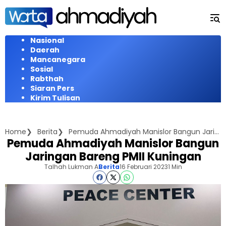
Langsung
ke
konten
Nasional
Daerah
Mancanegara
Sosial
Rabthah
Siaran Pers
Kirim Tulisan
Home
Berita
Pemuda Ahmadiyah Manislor Bangun Jaringan Bareng PMII Kuningan
Pemuda Ahmadiyah Manislor Bangun
Jaringan Bareng PMII Kuningan
Talhah Lukman A
Berita
16 Februari 2023
1 Min