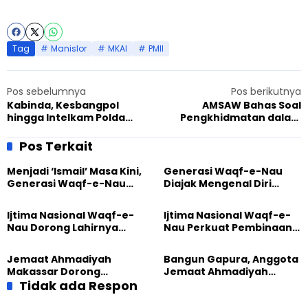
Tag
Manislor
MKAI
PMII
Pos sebelumnya
Pos berikutnya
Kabinda, Kesbangpol
AMSAW Bahas Soal
hingga Intelkam Polda
Pengkhidmatan dalam
serta Kodam Undang JAI
Pertemuan LI Usia Remaja
Kalbar Dialog
di Cianjur
Pos Terkait
Menjadi ‘Ismail’ Masa Kini,
Generasi Waqf-e-Nau
Generasi Waqf-e-Nau
Diajak Mengenal Diri
Diajak Hidup untuk
Sebelum Mengubah
Pengabdian
Dunia
Ijtima Nasional Waqf-e-
Ijtima Nasional Waqf-e-
Nau Dorong Lahirnya
Nau Perkuat Pembinaan
Generasi Pengkhidmat
Calon Pemimpin Jemaat
yang Militan
Masa Depan
Jemaat Ahmadiyah
Bangun Gapura, Anggota
Makassar Dorong
Jemaat Ahmadiyah
Kesadaran Lingkungan
Tidak ada Respon
Madukara dan Warga
Lewat Edukasi Ekoteologi
Sambut HUT RI ke-81