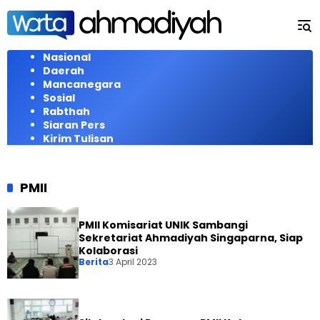
Langsung
ke
konten
Nasional
Daerah
Mancanegara
Sosial
Rabthah
Siaran Pers
Kirim Tulisan
PMII
PMII Komisariat UNIK Sambangi
Sekretariat Ahmadiyah Singaparna, Siap
Kolaborasi
Berita
3 April 2023