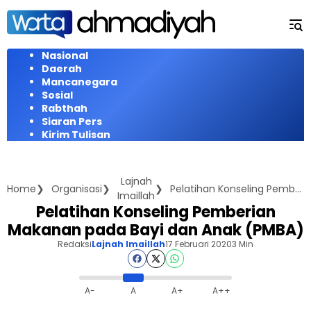
Langsung
ke
konten
Nasional
Daerah
Mancanegara
Sosial
Rabthah
Siaran Pers
Kirim Tulisan
Lajnah
Home
Organisasi
Pelatihan Konseling Pemberian Makanan pada Bayi dan Anak (PMBA)
Imaillah
Pelatihan Konseling Pemberian
Makanan pada Bayi dan Anak (PMBA)
Redaksi
Lajnah Imaillah
17 Februari 2020
3 Min
A-
A
A+
A++