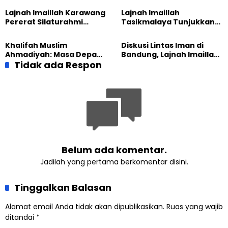
Gelar Diskusi dan
hingga Edukasi Tangani
Lajnah Imaillah Karawang
Lajnah Imaillah
Tadabbur Alam
Sampah
Pererat Silaturahmi
Tasikmalaya Tunjukkan
dengan Warga Lewat
Kiprah KSU Kusumawangi
Masak Bersama
Bangun Ekonomi
Khalifah Muslim
Diskusi Lintas Iman di
Keluarga
Ahmadiyah: Masa Depan
Bandung, Lajnah Imaillah
Anak Dimulai dari
Tidak ada Respon
Tekankan Pentingnya
Perempuan yang Terus
Resiliensi
Belajar
Belum ada komentar.
Jadilah yang pertama berkomentar disini.
Tinggalkan Balasan
Alamat email Anda tidak akan dipublikasikan.
Ruas yang wajib
ditandai
*