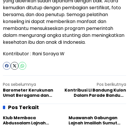
yang diberikan sudah dipahami dengan baik. Acara
kemudian ditutup dengan pembagian sertifikat, foto
bersama, dan doa penutup. Semoga pelatihan
konseling ini dapat memberikan manfaat dan
membantu mensukseskan program pemerintah
dalam mengurangi angka stunting dan meningkatkan
kesehatan ibu dan anak di Indonesia.
Kontributor : Rani Soraya W
Pos sebelumnya
Pos berikutnya
Barometer Kerukunan
Kontribusi LI Bandung Kulon
Umat Beragama dan
Dalam Parade Bandung
Kepercayaan di Kampung
Rumah Bersama Dan
Ngadirejo
Kampung Toleransi
Pos Terkait
Klub Membaca
Muawanah Gabungan
Abdussalam Lajnah
Lajnah Imaillah Sumut
Imaillah Tanjung Medan
Hadirkan Olahraga