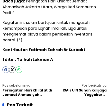
Baca juga:
Peringatan Hari Khilafat Jemaat
Ahmadiyah Jakarta Utara, Warga Beri Sambutan
Positif
Kegiatan ini, selain bertujuan untuk mengasah
kemampuan para Lajnah Imaillah, juga untuk
menghemat biaya dalam pembelian inventaris
bantal. (*)
Kontributor: Fatimah Zahrah Br Surbakti
Editor: Talhah Lukman A
Pos sebelumnya
Pos berikutnya
Peringatan Hari Khilafat di
ISAIs UIN Sunan Kalijaga
Jemaat Ahmadiyah
Yogyakarta
Banten, Lebih dari 100
menyelenggarakan
Orang Hadir
Pembekalan Potensi Riset
Pos Terkait
Ahmadiyah