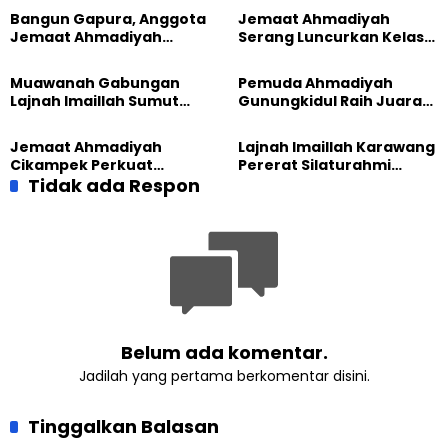
Bangun Gapura, Anggota
Jemaat Ahmadiyah
Jemaat Ahmadiyah
Serang Luncurkan Kelas
Madukara dan Warga
Tatar, Fokus Cetak
Sambut HUT RI ke-81
Generasi Unggul
Muawanah Gabungan
Pemuda Ahmadiyah
Lajnah Imaillah Sumut
Gunungkidul Raih Juara
Hadirkan Olahraga
Lomba Video Literasi 2026
hingga Edukasi Tangani
Jemaat Ahmadiyah
Lajnah Imaillah Karawang
Sampah
Cikampek Perkuat
Pererat Silaturahmi
Komitmen Bangun Masjid
Tidak ada Respon
dengan Warga Lewat
Lewat Pengajian
Masak Bersama
Gabungan
Belum ada komentar.
Jadilah yang pertama berkomentar disini.
Tinggalkan Balasan