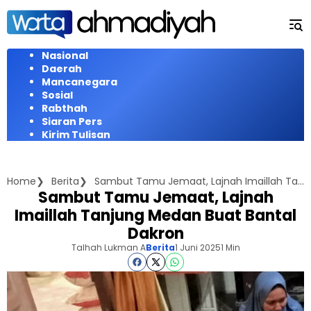
Langsung
ke
konten
Nasional
Daerah
Mancanegara
Sosial
Rabthah
Siaran Pers
Kirim Tulisan
Home
Berita
Sambut Tamu Jemaat, Lajnah Imaillah Tanjung Medan Buat Bantal Dakron
Sambut Tamu Jemaat, Lajnah
Imaillah Tanjung Medan Buat Bantal
Dakron
Talhah Lukman A
Berita
1 Juni 2025
1 Min