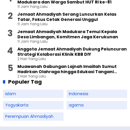
Madukara dan Warga Sambut HUT RI ke-81
11 Jam Yang Lalu
Jemaat Ahmadiyah Serang Luncurkan Kelas
Tatar, Fokus Cetak Generasi Unggul
11 Jam Yang Lalu
Jemaat Ahmadiyah Madukara Temui Kepala
Desa Limbangan, Komitmen Jaga Kerukunan
11 Jam Yang Lalu
Anggota Jemaat Ahmadiyah Dukung Peluncuran
Strategi Kolaborasi Klinik KBB DIY
2 Hari Yang Lalu
Muawanah Gabungan Lajnah Imaillah Sumut
Hadirkan Olahraga hingga Edukasi Tangani
2 Hari Yang Lalu
Sampah
Populer Tag
islam
Indonesia
Yogyakarta
agama
Perempuan Ahmadiyah