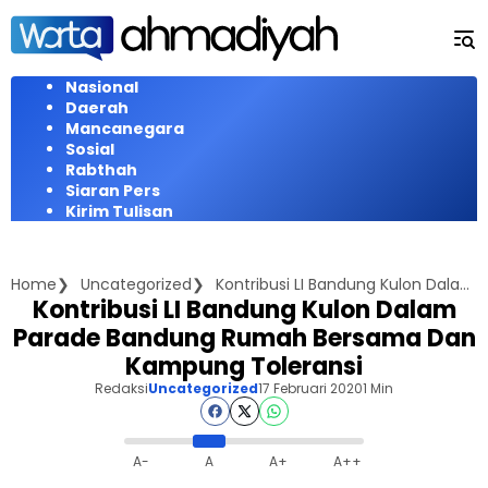
Langsung
ke
konten
Nasional
Daerah
Mancanegara
Sosial
Rabthah
Siaran Pers
Kirim Tulisan
Home
Uncategorized
Kontribusi LI Bandung Kulon Dalam Parade Bandung Rumah Bersama Dan Kampung Toleransi
Kontribusi LI Bandung Kulon Dalam
Parade Bandung Rumah Bersama Dan
Kampung Toleransi
Redaksi
Uncategorized
17 Februari 2020
1 Min
A-
A
A+
A++