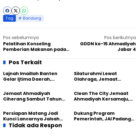
Tag
Bandung
Pos sebelumnya
Pos berikutnya
Pelatihan Konseling
GDDN ke-15 Ahmadiyah
Pemberian Makanan pada
Jabar 4
Bayi dan Anak (PMBA)
Pos Terkait
Lajnah Imaillah Banten
Silaturahmi Lewat
Gelar Ijtima Daerah,
Olahraga, Jemaat
Wujudkan Generasi yang
Ahmadiyah Makassar
Tangguh
Meriahkan Event Lari
Jemaat Ahmadiyah
Clean The City Jemaat
Ciherang Sambut Tahun
Ahmadiyah Kersamaju,
2026 dengan Ibadah dan
Aksi Positif Bagi
Aksi Kebersihan
Lingkungan
Persiapan Matang Jadi
Dukung Program
Kunci Lancarnya Jalsah
Pemerintah, JAI Padang
Salanah 2025 di Bandung
Tidak ada Respon
Gelar Pesantren
Ramadhan 1444 H