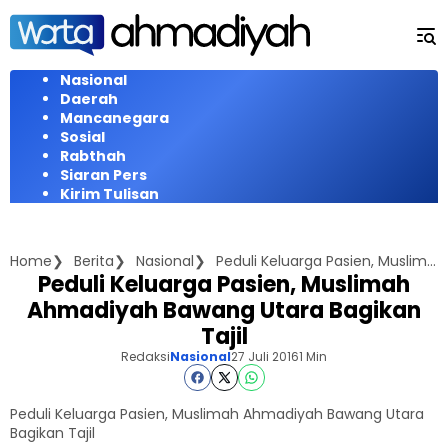
Langsung
ke
konten
Nasional
Daerah
Mancanegara
Sosial
Rabthah
Siaran Pers
Kirim Tulisan
Home
Berita
Nasional
Peduli Keluarga Pasien, Muslimah Ahmadiyah Bawang Utara Bagikan Tajil
Peduli Keluarga Pasien, Muslimah
Ahmadiyah Bawang Utara Bagikan
Tajil
Redaksi
Nasional
27 Juli 2016
1 Min
Peduli Keluarga Pasien, Muslimah Ahmadiyah Bawang Utara
Bagikan Tajil