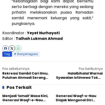
“Kebahagiaan bagi kami dapat bertemu
serta berbagi dengan mereka yang sedang
prihatin melaksanakan puasa Ramadan
sambil menemani keluarga yang sakit,”
pungkasnya.
Koordinator :
Yeyet Nurhayati
Editor :
Talhah Lukman Ahmad
Tag
Banjarnegara
Pos sebelumnya
Pos berikutnya
Rekreasi Sambil Cari Ilmu,
Halalbihalal Warnai
Puluhan Ahmadi Serang
Syawalan Istimewa Tokoh
Ikuti Wisata Tarbiyat
Agama dan Masyarakat
Yogyakarta
Pos Terkait
Menjadi ‘Ismail’ Masa Kini,
Generasi Waqf-e-Nau
Generasi Waqf-e-Nau
Diajak Mengenal Diri
Diajak Hidup untuk
Sebelum Mengubah