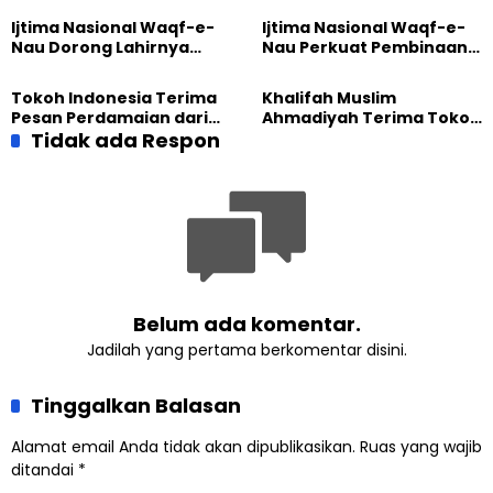
Pengabdian
Dunia
Ijtima Nasional Waqf-e-
Ijtima Nasional Waqf-e-
Nau Dorong Lahirnya
Nau Perkuat Pembinaan
Generasi Pengkhidmat
Calon Pemimpin Jemaat
yang Militan
Masa Depan
Tokoh Indonesia Terima
Khalifah Muslim
Pesan Perdamaian dari
Ahmadiyah Terima Tokoh
Khalifah Muslim
Tidak ada Respon
Indonesia dalam Audiensi
Ahmadiyah
Khusus di Islamabad
Belum ada komentar.
Jadilah yang pertama berkomentar disini.
Tinggalkan Balasan
Alamat email Anda tidak akan dipublikasikan.
Ruas yang wajib
ditandai
*