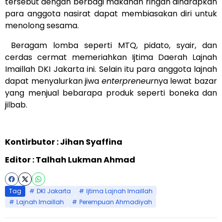
tersebut dengan berbagi makanan ringan diharapkan
para anggota nasirat dapat membiasakan diri untuk
menolong sesama.
Beragam lomba seperti MTQ, pidato, syair, dan
cerdas cermat memeriahkan Ijtima Daerah Lajnah
Imaillah DKI Jakarta ini. Selain itu para anggota lajnah
dapat menyalurkan jiwa
enterpreneur
nya lewat bazar
yang menjual bebarapa produk seperti boneka dan
jilbab.
Kontirbutor : Jihan Syaffina
Editor : Talhah Lukman Ahmad
Tag
DKI Jakarta
Ijtima Lajnah Imaillah
Lajnah Imaillah
Perempuan Ahmadiyah