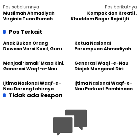
Pos sebelumnya
Pos berikutnya
Muslimah Ahmadiyah
Kompak dan Kreatif,
Virginia Tuan Rumah
Khuddam Bogor Rajai Ijtima
Women’s History Month
Nasional 2017
Pos Terkait
Anak Bukan Orang
Ketua Nasional
Dewasa Versi Kecil, Guru
Perempuan Ahmadiyah
Besar UT Kenalkan Model
Indonesia Raih Gelar Guru
Pendidikan BERLIAN
Besar Universitas
Menjadi ‘Ismail’ Masa Kini,
Generasi Waqf-e-Nau
Terbuka
Generasi Waqf-e-Nau
Diajak Mengenal Diri
Diajak Hidup untuk
Sebelum Mengubah
Pengabdian
Dunia
Ijtima Nasional Waqf-e-
Ijtima Nasional Waqf-e-
Nau Dorong Lahirnya
Nau Perkuat Pembinaan
Generasi Pengkhidmat
Tidak ada Respon
Calon Pemimpin Jemaat
yang Militan
Masa Depan