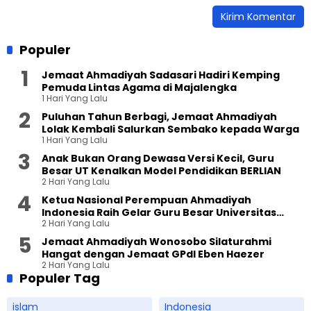
Populer
Jemaat Ahmadiyah Sadasari Hadiri Kemping
Pemuda Lintas Agama di Majalengka
1 Hari Yang Lalu
Puluhan Tahun Berbagi, Jemaat Ahmadiyah
Lolak Kembali Salurkan Sembako kepada Warga
1 Hari Yang Lalu
Anak Bukan Orang Dewasa Versi Kecil, Guru
Besar UT Kenalkan Model Pendidikan BERLIAN
2 Hari Yang Lalu
Ketua Nasional Perempuan Ahmadiyah
Indonesia Raih Gelar Guru Besar Universitas
2 Hari Yang Lalu
Terbuka
Jemaat Ahmadiyah Wonosobo Silaturahmi
Hangat dengan Jemaat GPdI Eben Haezer
2 Hari Yang Lalu
Populer Tag
islam
Indonesia