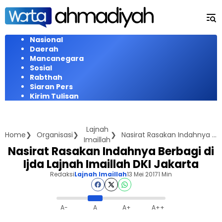
Langsung
ke
konten
Nasional
Daerah
Mancanegara
Sosial
Rabthah
Siaran Pers
Kirim Tulisan
Lajnah
Home
Organisasi
Nasirat Rasakan Indahnya Berbagi di Ijda Lajnah Imaillah DKI Jakarta
Imaillah
Nasirat Rasakan Indahnya Berbagi di
Ijda Lajnah Imaillah DKI Jakarta
Redaksi
Lajnah Imaillah
13 Mei 2017
1 Min
A-
A
A+
A++