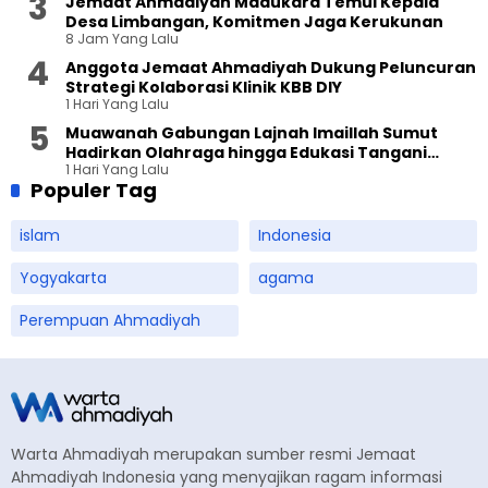
Jemaat Ahmadiyah Madukara Temui Kepala
Desa Limbangan, Komitmen Jaga Kerukunan
8 Jam Yang Lalu
Anggota Jemaat Ahmadiyah Dukung Peluncuran
Strategi Kolaborasi Klinik KBB DIY
1 Hari Yang Lalu
Muawanah Gabungan Lajnah Imaillah Sumut
Hadirkan Olahraga hingga Edukasi Tangani
1 Hari Yang Lalu
Sampah
Populer Tag
islam
Indonesia
Yogyakarta
agama
Perempuan Ahmadiyah
Warta Ahmadiyah merupakan sumber resmi Jemaat
Ahmadiyah Indonesia yang menyajikan ragam informasi