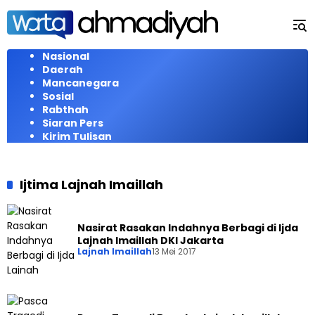
Langsung
ke
konten
Nasional
Daerah
Mancanegara
Sosial
Rabthah
Siaran Pers
Kirim Tulisan
Ijtima Lajnah Imaillah
Nasirat Rasakan Indahnya Berbagi di Ijda
Lajnah Imaillah DKI Jakarta
Lajnah Imaillah
13 Mei 2017