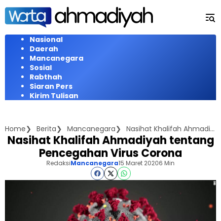
Langsung
ke
konten
Nasional
Daerah
Mancanegara
Sosial
Rabthah
Siaran Pers
Kirim Tulisan
Home
Berita
Mancanegara
Nasihat Khalifah Ahmadiyah tentang Pencegahan Virus Corona
Nasihat Khalifah Ahmadiyah tentang
Pencegahan Virus Corona
Redaksi
Mancanegara
15 Maret 2020
6 Min