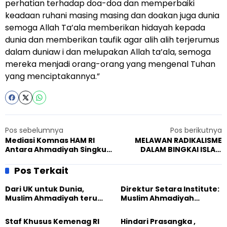
perhatian terhadap doa-doa dan memperbaiki
keadaan ruhani masing masing dan doakan juga dunia
semoga Allah Ta’ala memberikan hidayah kepada
dunia dan memberikan taufik agar alih alih terjerumus
dalam duniaw i dan melupakan Allah ta’ala, semoga
mereka menjadi orang-orang yang mengenal Tuhan
yang menciptakannya.”
Pos sebelumnya
Pos berikutnya
Mediasi Komnas HAM RI
MELAWAN RADIKALISME
Antara Ahmadiyah Singkut
DALAM BINGKAI ISLAM
Dengan Pemkab
SEBAGAI AGAMA
Sarolangun
PERDAMAIAN
Pos Terkait
Dari UK untuk Dunia,
Direktur Setara Institute:
Muslim Ahmadiyah terus
Muslim Ahmadiyah
perkuat Persaudaraan
membangun Perdamaian
Kemanusiaan Global
Dunia dari “Infrastruktur
Staf Khusus Kemenag RI
Hindari Prasangka ,
Kemanusiaan”