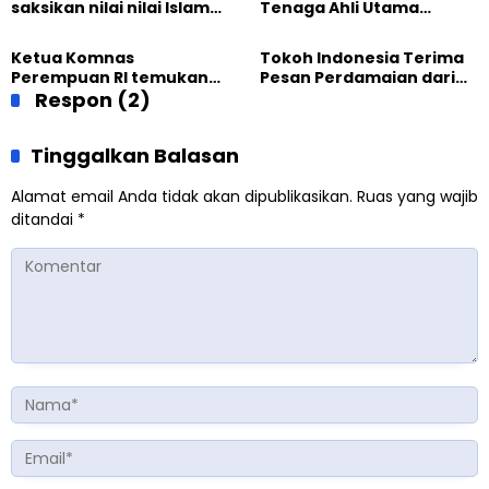
saksikan nilai nilai Islam
Tenaga Ahli Utama
dalam Jalsah Salanah
Kantor Staf Presiden cek
Internasional Muslim
fakta langsung
Ketua Komnas
Tokoh Indonesia Terima
Ahmadiyah UK 2026
kehidupan Muslim
Perempuan RI temukan
Pesan Perdamaian dari
Ahmadiyah di Inggris
optimisme
Respon (2)
Khalifah Muslim
Pemberdayaan
Ahmadiyah
Perempuan dari Sebuah
Tinggalkan Balasan
Pertemuan Umat Islam di
Inggris
Alamat email Anda tidak akan dipublikasikan.
Ruas yang wajib
ditandai
*