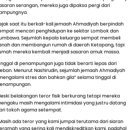
asaran serangan, mereka juga dipaksa pergi dari
ampungnya.
ejak saat itu berkali-kali jemaah Ahmadiyah berpindah
empat mencari penghidupan ke sekitar Lombok dan
umbawa. Sejumlah kepala keluarga sempat membeli
anah dan membangun rumah di daerah Ketapang, tapi
umah mereka kembali menjadi sasaran amuk massa.
inggal di penampungan juga tidak berarti lepas dari
eban. Menurut Nashirudin, sejumlah jemaah Ahmadiyah
mengalami stres dan bahkan gila” selama tinggal di
enampungan.
eski belakangan teror fisik berkurang tetapi mereka
engaku masih mengalami intimidasi yang justru datang
ari tokoh agama setempat.
Masih ada teror yang kami jumpai terutama dari siaran
eramah yang sering kali mendiskreditkan kami, padahal