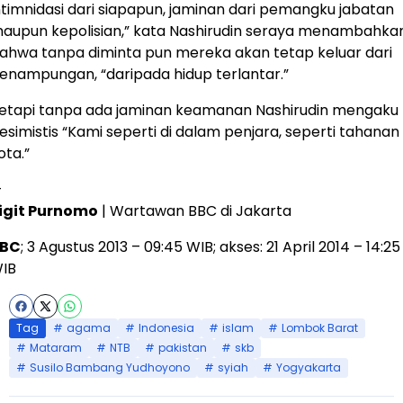
ntimnidasi dari siapapun, jaminan dari pemangku jabatan
aupun kepolisian,” kata Nashirudin seraya menambahka
ahwa tanpa diminta pun mereka akan tetap keluar dari
enampungan, “daripada hidup terlantar.”
etapi tanpa ada jaminan keamanan Nashirudin mengaku
esimistis “Kami seperti di dalam penjara, seperti tahanan
ota.”
—
igit Purnomo
| Wartawan BBC di Jakarta
BC
; 3 Agustus 2013 – 09:45 WIB; akses: 21 April 2014 – 14:25
IB
Tag
agama
Indonesia
islam
Lombok Barat
Mataram
NTB
pakistan
skb
Susilo Bambang Yudhoyono
syiah
Yogyakarta