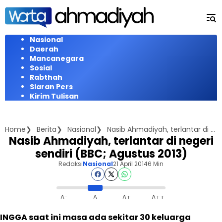
Langsung
ke
konten
Nasional
Daerah
Mancanegara
Sosial
Rabthah
Siaran Pers
Kirim Tulisan
Home
Berita
Nasional
Nasib Ahmadiyah, terlantar di negeri sendiri (BBC; Agustus 2013)
Nasib Ahmadiyah, terlantar di negeri
sendiri (BBC; Agustus 2013)
Redaksi
Nasional
21 April 2014
6 Min
A-
A
A+
A++
INGGA saat ini masa ada sekitar 30 keluarga