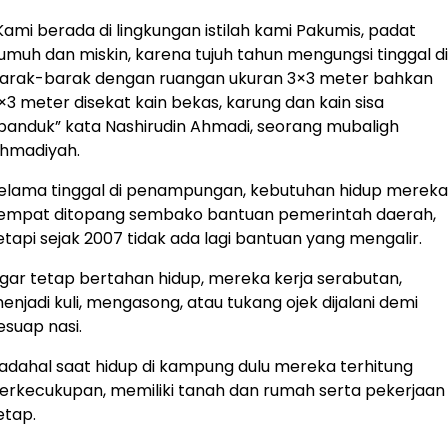
Kami berada di lingkungan istilah kami Pakumis, padat
umuh dan miskin, karena tujuh tahun mengungsi tinggal di
arak-barak dengan ruangan ukuran 3×3 meter bahkan
×3 meter disekat kain bekas, karung dan kain sisa
panduk” kata Nashirudin Ahmadi, seorang mubaligh
hmadiyah.
elama tinggal di penampungan, kebutuhan hidup mereka
empat ditopang sembako bantuan pemerintah daerah,
etapi sejak 2007 tidak ada lagi bantuan yang mengalir.
gar tetap bertahan hidup, mereka kerja serabutan,
enjadi kuli, mengasong, atau tukang ojek dijalani demi
esuap nasi.
adahal saat hidup di kampung dulu mereka terhitung
erkecukupan, memiliki tanah dan rumah serta pekerjaan
etap.