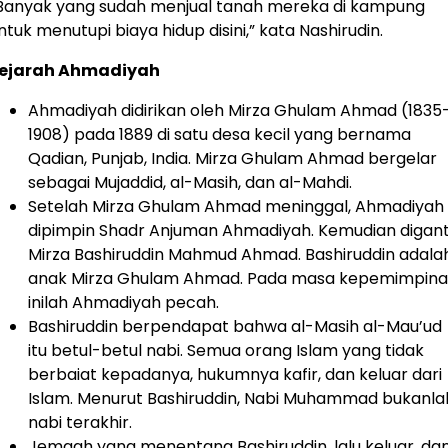
Banyak yang sudah menjual tanah mereka di kampung
ntuk menutupi biaya hidup disini,” kata Nashirudin.
ejarah Ahmadiyah
Ahmadiyah didirikan oleh Mirza Ghulam Ahmad (1835
1908) pada 1889 di satu desa kecil yang bernama
Qadian, Punjab, India. Mirza Ghulam Ahmad bergelar
sebagai Mujaddid, al-Masih, dan al-Mahdi.
Setelah Mirza Ghulam Ahmad meninggal, Ahmadiyah
dipimpin Shadr Anjuman Ahmadiyah. Kemudian digant
Mirza Bashiruddin Mahmud Ahmad. Bashiruddin adala
anak Mirza Ghulam Ahmad. Pada masa kepemimpin
inilah Ahmadiyah pecah.
Bashiruddin berpendapat bahwa al-Masih al-Mau’ud
itu betul-betul nabi. Semua orang Islam yang tidak
berbaiat kepadanya, hukumnya kafir, dan keluar dari
Islam. Menurut Bashiruddin, Nabi Muhammad bukanla
nabi terakhir.
Jemaah yang menentang Bashiruddin, lalu keluar, da