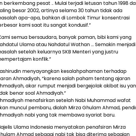
n berkembang pesat .. Mulai terjadi letusan tahun 1998 d
aling besar 2002, artinya selama 30 tahun tidak ada
asalah apa-apa, bahkan di Lombok Timur konsentrasi
erbesar kami saat itu sangat kondusif.”
Kami semua bersaudara, banyak paman, bibi kami yang
ahdatul Ulama atau Nahdatul Wathan … Semakin menjadi
asalah setelah keluarnya SKB Menteri yang justru
empertajam konflik.”
ashirudin menyayangkan kesalahpahaman terhadap
jaran Ahmadiyah, “karena salah paham tentang ajaran
hmadiyah, akar rumput menjadi bergejolak akibat isu ya
idak benar soal Ahmadiyah.”
hmadiyah menafsirkan setelah Nabi Muhammad wafat
kan muncul pembaru, dialah Mirza Ghulam Ahmad, pendir
hmadiyah nabi yang tak membawa syariat baru.
ajelis Ulama Indonesia menyatakan penafsiran Mirza
hulam Ahmad sebagai nabi tak bisa diterima sebagian