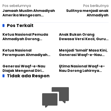
Pos sebelumnya
Pos berikutnya
Jamaah Muslim Ahmadiyah
Sulitnya menjadi anak
Amerika Mengecam
Ahmadiyah
Serangan Kuil dan
Dharamshalla Hindu di
Pos Terkait
Pakistan
Ketua Nasional Pemuda
Anak Bukan Orang
Ahmadiyah Dorong
Dewasa Versi Kecil, Guru
Kolaborasi Pendidikan
Besar UT Kenalkan Model
bersama UNUSIA
Pendidikan BERLIAN
Ketua Nasional
Menjadi ‘Ismail’ Masa Kini,
Perempuan Ahmadiyah
Generasi Waqf-e-Nau
Indonesia Raih Gelar Guru
Diajak Hidup untuk
Besar Universitas
Pengabdian
Generasi Waqf-e-Nau
Ijtima Nasional Waqf-e-
Terbuka
Diajak Mengenal Diri
Nau Dorong Lahirnya
Sebelum Mengubah
Tidak ada Respon
Generasi Pengkhidmat
Dunia
yang Militan