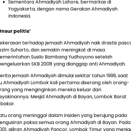
Sementara Ahmadiyah Lahore, bermarkas di
Yogyakarta, dengan nama Gerakan Ahmadiyah
Indonesia.
Unsur politis’
ekerasan terhadap jemaah Ahmadiyah naik drastis pasc
ezim Suharto, dan semakin meningkat di masa
emerintahan Susilo Bambang Yudhoyono setelah
engeluarkan SKB 2008 yang dianggap anti Ahmadiyah.
erita jemaah Ahmadiyah dimulai sekitar tahun 1999, saat
tu Ahmadiyah Lombok kali pertama diserang oleh orang-
rang yang menginginkan mereka keluar dari
eyakinannya. Mesjid Ahmadiyah di Bayan, Lombok Barat
ibakar.
atu orang meninggal dalam insiden yang berujung pada
engusiran paksa semua orang Ahmadiyah di Bayan. Pada
001, giliran Ahmadiyah Pancor, Lombok Timur yang menja