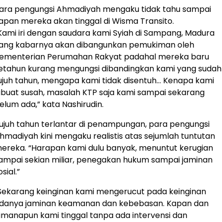
ara pengungsi Ahmadiyah mengaku tidak tahu sampai
apan mereka akan tinggal di Wisma Transito.
Kami iri dengan saudara kami Syiah di Sampang, Madura
ang kabarnya akan dibangunkan pemukiman oleh
ementerian Perumahan Rakyat padahal mereka baru
etahun kurang mengungsi dibandingkan kami yang sudah
ujuh tahun, mengapa kami tidak disentuh… Kenapa kami
ibuat susah, masalah KTP saja kami sampai sekarang
elum ada,” kata Nashirudin.
ujuh tahun terlantar di penampungan, para pengungsi
hmadiyah kini mengaku realistis atas sejumlah tuntutan
ereka. “Harapan kami dulu banyak, menuntut kerugian
ampai sekian miliar, penegakan hukum sampai jaminan
osial.”
Sekarang keinginan kami mengerucut pada keinginan
danya jaminan keamanan dan kebebasan. Kapan dan
imanapun kami tinggal tanpa ada intervensi dan