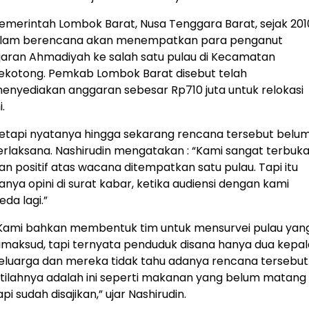
emerintah Lombok Barat, Nusa Tenggara Barat, sejak 201
ilam berencana akan menempatkan para penganut
jaran Ahmadiyah ke salah satu pulau di Kecamatan
ekotong. Pemkab Lombok Barat disebut telah
enyediakan anggaran sebesar Rp710 juta untuk relokasi
i.
etapi nyatanya hingga sekarang rencana tersebut belu
erlaksana. Nashirudin mengatakan : “Kami sangat terbuk
an positif atas wacana ditempatkan satu pulau. Tapi itu
anya opini di surat kabar, ketika audiensi dengan kami
eda lagi.”
Kami bahkan membentuk tim untuk mensurvei pulau yan
imaksud, tapi ternyata penduduk disana hanya dua kepal
eluarga dan mereka tidak tahu adanya rencana tersebut.
stilahnya adalah ini seperti makanan yang belum matang
api sudah disajikan,” ujar Nashirudin.