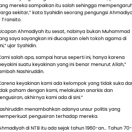
ang mereka sampaikan itu salah sehingga mempengaruh
arga sekitar,” kata Syahidin seorang pengungsi Ahmadiy
i Transito.
Ucapan Ahmadiyah itu sesat, nabinya bukan Muhammad
ang saya sayangkan ini diucapkan oleh tokoh agama di
ini,” ujar Syahidin.
Kami salah apa, sampai harus seperti ini, hanya karena
eyakini suatu keyakinan yang ini benar menurut Allah,”
ambah Nashiruddin.
Karena keyakinan kami ada kelompok yang tidak suka da
idak paham dengan kami, melakukan anarkis dan
engusiran, akhirnya kami ada di sini.”
ashiruddin menambahkan adanya unsur politis yang
emperkuat pengusiran terhadap mereka.
Ahmadiyah di NTB itu ada sejak tahun 1960-an… Tahun 70-