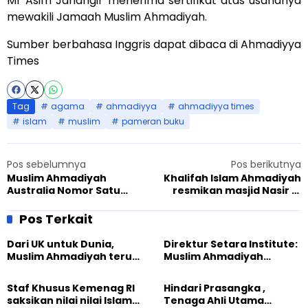
Mr Asim Jahangir menerima sertifikat atas usahanya
mewakili Jamaah Muslim Ahmadiyah.
Sumber berbahasa Inggris dapat dibaca di
Ahmadiyya
Times
Tag
agama
ahmadiyya
ahmadiyya times
islam
muslim
pameran buku
Pos sebelumnya
Pos berikutnya
Muslim Ahmadiyah
Khalifah Islam Ahmadiyah
Australia Nomor Satu
resmikan masjid Nasir di
dalam Clean Up Australia
Gillingham
Day 2014
Pos Terkait
Dari UK untuk Dunia,
Direktur Setara Institute:
Muslim Ahmadiyah terus
Muslim Ahmadiyah
perkuat Persaudaraan
membangun Perdamaian
Kemanusiaan Global
Dunia dari “Infrastruktur
Staf Khusus Kemenag RI
Hindari Prasangka ,
Kemanusiaan”
saksikan nilai nilai Islam
Tenaga Ahli Utama