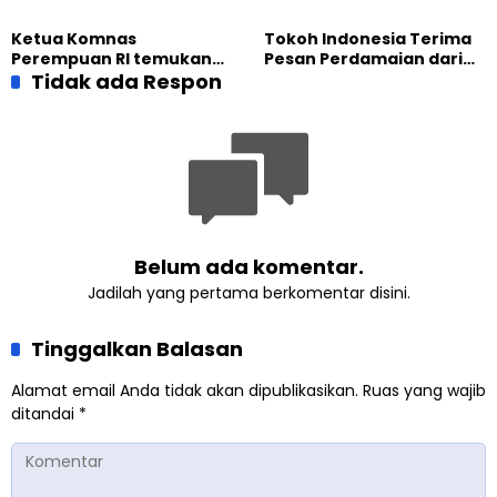
dalam Jalsah Salanah
Kantor Staf Presiden cek
Internasional Muslim
fakta langsung
Ketua Komnas
Tokoh Indonesia Terima
Ahmadiyah UK 2026
kehidupan Muslim
Perempuan RI temukan
Pesan Perdamaian dari
Ahmadiyah di Inggris
optimisme
Tidak ada Respon
Khalifah Muslim
Pemberdayaan
Ahmadiyah
Perempuan dari Sebuah
Pertemuan Umat Islam di
Inggris
Belum ada komentar.
Jadilah yang pertama berkomentar disini.
Tinggalkan Balasan
Alamat email Anda tidak akan dipublikasikan.
Ruas yang wajib
ditandai
*