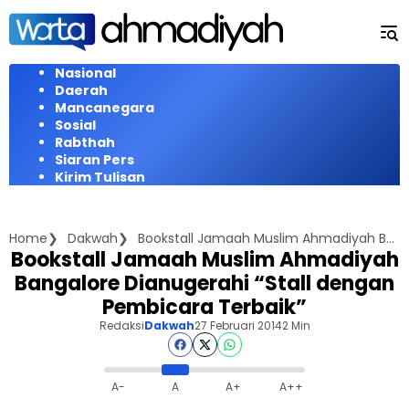
Langsung
ke
konten
Nasional
Daerah
Mancanegara
Sosial
Rabthah
Siaran Pers
Kirim Tulisan
Home
Dakwah
Bookstall Jamaah Muslim Ahmadiyah Bangalore Dianugerahi "Stall dengan Pembicara Terbaik"
Bookstall Jamaah Muslim Ahmadiyah
Bangalore Dianugerahi “Stall dengan
Pembicara Terbaik”
Redaksi
Dakwah
27 Februari 2014
2 Min
A-
A
A+
A++