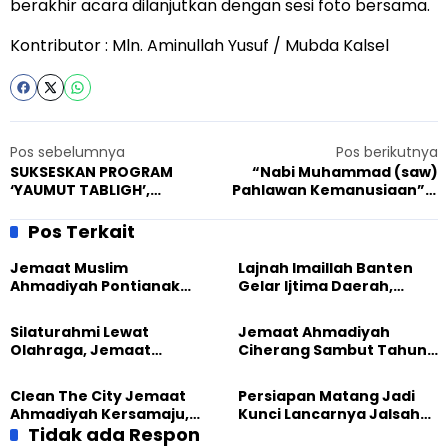
berakhir acara dilanjutkan dengan sesi foto bersama.
Kontributor : Mln. Aminullah Yusuf / Mubda Kalsel
Pos sebelumnya
Pos berikutnya
SUKSESKAN PROGRAM
“Nabi Muhammad (saw)
‘YAUMUT TABLIGH’,
Pahlawan Kemanusiaan” –
AHMADIYAH SINTANG BUKA
Khalifah Ahmadiyah
STAND BUKU PERDANA
Sampaikan Ceramah
Pos Terkait
Bersejarah di Markas
UNESCO.
Jemaat Muslim
Lajnah Imaillah Banten
Ahmadiyah Pontianak
Gelar Ijtima Daerah,
dan Gereja Katedral
Wujudkan Generasi yang
Perkuat Kolaborasi Sosial
Tangguh
Silaturahmi Lewat
Jemaat Ahmadiyah
Olahraga, Jemaat
Ciherang Sambut Tahun
Ahmadiyah Makassar
2026 dengan Ibadah dan
Meriahkan Event Lari
Aksi Kebersihan
Clean The City Jemaat
Persiapan Matang Jadi
Ahmadiyah Kersamaju,
Kunci Lancarnya Jalsah
Aksi Positif Bagi
Tidak ada Respon
Salanah 2025 di Bandung