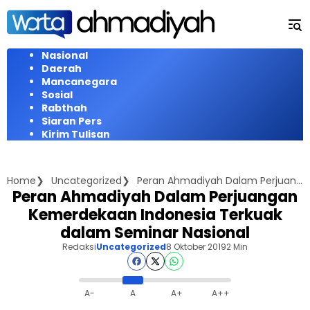
Langsung
ke
konten
Nasional
Daerah
Mancanegara
Sosial
Rabthah
Siaran Pers
Kirim Tulisan
Home
Uncategorized
Peran Ahmadiyah Dalam Perjuangan Kemerdekaan Indonesia Terkuak dalam Seminar Nasional
Peran Ahmadiyah Dalam Perjuangan
Kemerdekaan Indonesia Terkuak
dalam Seminar Nasional
Redaksi
Uncategorized
8 Oktober 2019
2 Min
A-
A
A+
A++