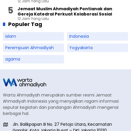
12 Jam Yang Lalu
Ahmadiyah Sukapura
Jemaat Muslim Ahmadiyah Pontianak dan
Gereja Katedral Perkuat Kolaborasi Sosial
12 Jam Yang Lalu
Populer Tag
islam
Indonesia
Perempuan Ahmadiyah
Yogyakarta
agama
Warta Ahmadiyah merupakan sumber resmi Jemaat
Ahmadiyah Indonesia yang menyajikan ragam informasi
seputar kegiatan dan pandangan Ahmadiyah mengenai
berbagai hal.
Jln. Balikpapan III No. 27 Petojo Utara, Kecamatan
Gambir, Kota Jakarta Pusat – DKI Jakarta 10130