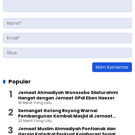
Populer
Jemaat Ahmadiyah Wonosobo Silaturahmi
Hangat dengan Jemaat GPdI Eben Haezer
18 Menit Yang Lalu
Semangat Gotong Royong Warnai
Pembangunan Kembali Masjid di Jemaat
33 Menit Yang Lalu
Ahmadiyah Sukapura
Jemaat Muslim Ahmadiyah Pontianak dan
Gereja Katedral Perkuat Kolaborasi Sosial