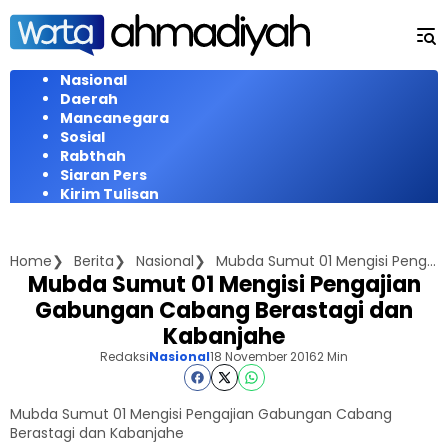
Langsung
ke
konten
Nasional
Daerah
Mancanegara
Sosial
Rabthah
Siaran Pers
Kirim Tulisan
Home
Berita
Nasional
Mubda Sumut 01 Mengisi Pengajian Gabungan Cabang Berastagi dan Kabanjahe
Mubda Sumut 01 Mengisi Pengajian
Gabungan Cabang Berastagi dan
Kabanjahe
Redaksi
Nasional
18 November 2016
2 Min
Mubda Sumut 01 Mengisi Pengajian Gabungan Cabang
Berastagi dan Kabanjahe