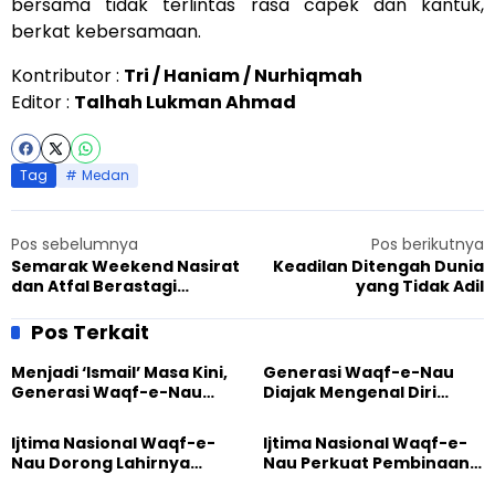
bersama tidak terlintas rasa capek dan kantuk,
berkat kebersamaan.
Kontributor :
Tri / Haniam / Nurhiqmah
Editor :
Talhah Lukman Ahmad
Tag
Medan
Pos sebelumnya
Pos berikutnya
Semarak Weekend Nasirat
Keadilan Ditengah Dunia
dan Atfal Berastagi
yang Tidak Adil
Kabanjahe
Pos Terkait
Menjadi ‘Ismail’ Masa Kini,
Generasi Waqf-e-Nau
Generasi Waqf-e-Nau
Diajak Mengenal Diri
Diajak Hidup untuk
Sebelum Mengubah
Pengabdian
Dunia
Ijtima Nasional Waqf-e-
Ijtima Nasional Waqf-e-
Nau Dorong Lahirnya
Nau Perkuat Pembinaan
Generasi Pengkhidmat
Calon Pemimpin Jemaat