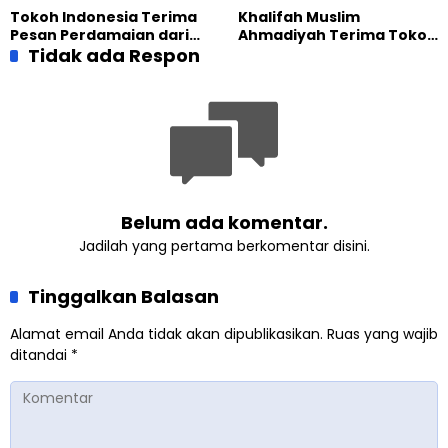
yang Militan
Masa Depan
Tokoh Indonesia Terima
Khalifah Muslim
Pesan Perdamaian dari
Ahmadiyah Terima Tokoh
Khalifah Muslim
Tidak ada Respon
Indonesia dalam Audiensi
Ahmadiyah
Khusus di Islamabad
Belum ada komentar.
Jadilah yang pertama berkomentar disini.
Tinggalkan Balasan
Alamat email Anda tidak akan dipublikasikan.
Ruas yang wajib
ditandai
*