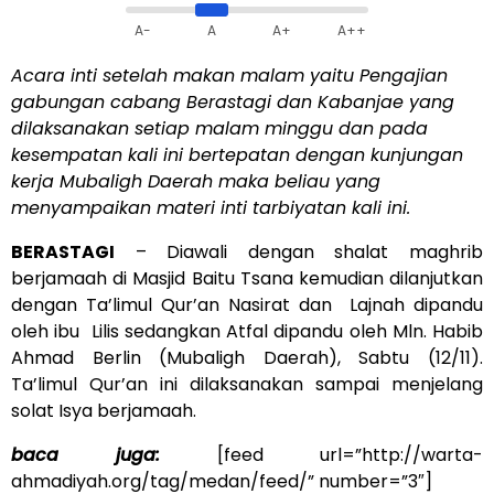
A-
A
A+
A++
Acara inti setelah makan malam yaitu Pengajian
gabungan cabang Berastagi dan Kabanjae yang
dilaksanakan setiap malam minggu dan pada
kesempatan kali ini bertepatan dengan kunjungan
kerja Mubaligh Daerah maka beliau yang
menyampaikan materi inti tarbiyatan kali ini.
BERASTAGI
– Diawali dengan shalat maghrib
berjamaah di Masjid Baitu Tsana kemudian dilanjutkan
dengan Ta’limul Qur’an Nasirat dan Lajnah dipandu
oleh ibu Lilis sedangkan Atfal dipandu oleh Mln. Habib
Ahmad Berlin (Mubaligh Daerah), Sabtu (12/11).
Ta’limul Qur’an ini dilaksanakan sampai menjelang
solat Isya berjamaah.
baca juga:
[feed url=”http://warta-
ahmadiyah.org/tag/medan/feed/” number=”3″]