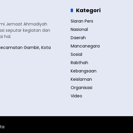
Kategori
Siaran Pers
smi Jemaat Ahmadiyah
Nasional
si seputar kegiatan dan
 hal.
Daerah
Mancanegara
a, Kecamatan Gambir, Kota
Sosial
Rabthah
Kebangsaan
Keislaman
Organisasi
Video
ita