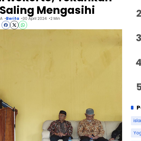
Saling Mengasihi
 A
Berita
30 April 2024
2 Min
P
isl
Yo