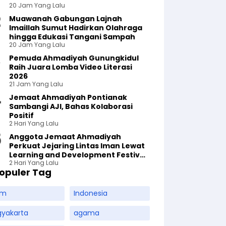
20 Jam Yang Lalu
Muawanah Gabungan Lajnah
Imaillah Sumut Hadirkan Olahraga
hingga Edukasi Tangani Sampah
20 Jam Yang Lalu
Pemuda Ahmadiyah Gunungkidul
Raih Juara Lomba Video Literasi
2026
21 Jam Yang Lalu
Jemaat Ahmadiyah Pontianak
Sambangi AJI, Bahas Kolaborasi
Positif
2 Hari Yang Lalu
Anggota Jemaat Ahmadiyah
Perkuat Jejaring Lintas Iman Lewat
Learning and Development Festival
2 Hari Yang Lalu
di Yogyakarta
opuler Tag
am
Indonesia
gyakarta
agama