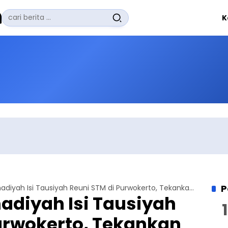
Pencarian
K
untuk:
#
Zuhairi Misrawi
#
Zoom
#
Zero Waste
#
Zaki Firdaus
#
Zafrullah Ahmad Pontoh
No Recent Searches Yet.
P
Mubaligh Ahmadiyah Isi Tausiyah Reuni STM di Purwokerto, Tekankan Pentingnya Saling Mengasihi
diyah Isi Tausiyah
urwokerto, Tekankan