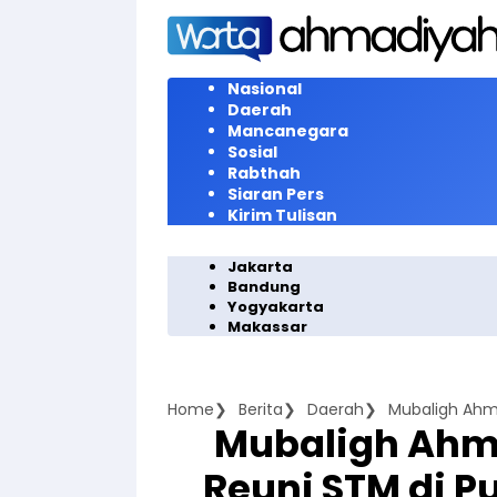
Langsung
ke
konten
Nasional
Daerah
Mancanegara
Sosial
Rabthah
Siaran Pers
Kirim Tulisan
Jakarta
Bandung
Yogyakarta
Makassar
Home
Berita
Daerah
Mubaligh Ahma
Reuni STM di P