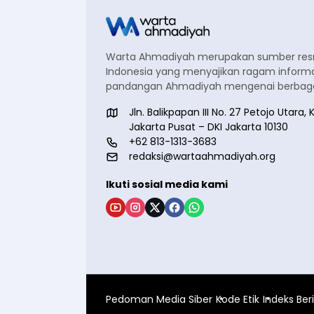
Warta Ahmadiyah merupakan sumber re
Indonesia yang menyajikan ragam informa
pandangan Ahmadiyah mengenai berbagai
Jln. Balikpapan III No. 27 Petojo Utar
Jakarta Pusat – DKI Jakarta 10130
+62 813-1313-3683
redaksi@wartaahmadiyah.org
Ikuti sosial media kami
Pedoman Media Siber
Kode Etik
Indeks Ber