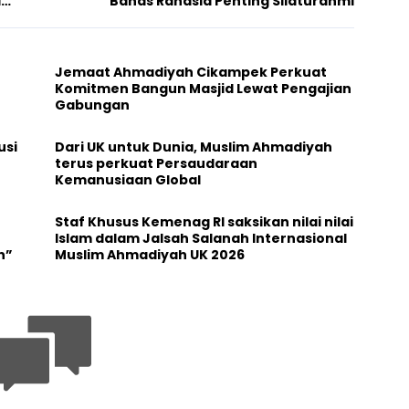
l
Bahas Rahasia Penting Silaturahmi
Jemaat Ahmadiyah Cikampek Perkuat
Komitmen Bangun Masjid Lewat Pengajian
Gabungan
usi
Dari UK untuk Dunia, Muslim Ahmadiyah
terus perkuat Persaudaraan
Kemanusiaan Global
Staf Khusus Kemenag RI saksikan nilai nilai
Islam dalam Jalsah Salanah Internasional
n”
Muslim Ahmadiyah UK 2026