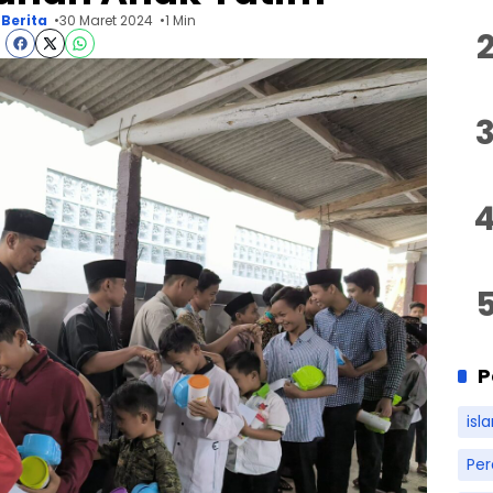
Berita
30 Maret 2024
1 Min
P
isl
Pe