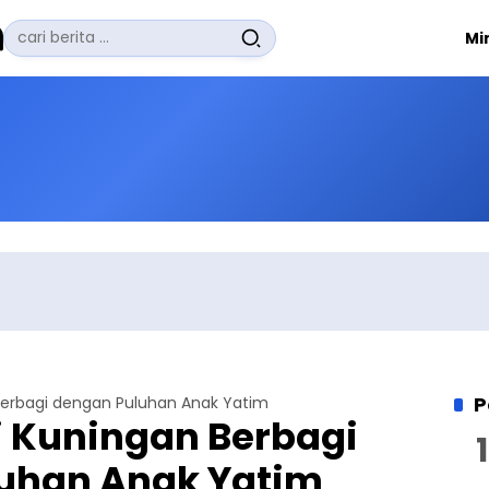
Pencarian
Mi
untuk:
#
Zuhairi Misrawi
#
Zoom
#
Zero Waste
#
Zaki Firdaus
#
Zafrullah Ahmad Pontoh
No Recent Searches Yet.
P
 Berbagi dengan Puluhan Anak Yatim
di Kuningan Berbagi
uhan Anak Yatim