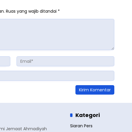
an.
Ruas yang wajib ditandai
*
Kategori
Siaran Pers
smi Jemaat Ahmadiyah