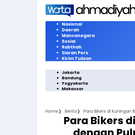
Langsung
ke
konten
Nasional
Daerah
Mancanegara
Sosial
Rabthah
Siaran Pers
Kirim Tulisan
Jakarta
Bandung
Yogyakarta
Makassar
Home
Berita
Para Bikers di Kuningan
Para Bikers 
dengan Pul