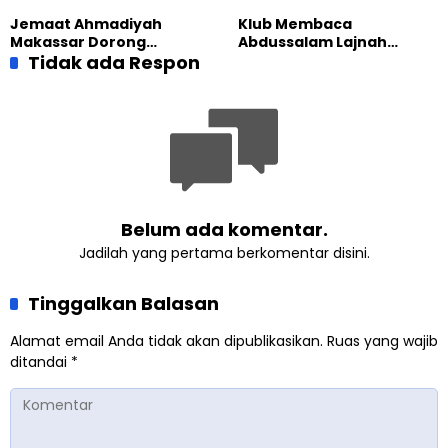
yang Militan
Masa Depan
Jemaat Ahmadiyah
Klub Membaca
Makassar Dorong
Abdussalam Lajnah
Kesadaran Lingkungan
Tidak ada Respon
Imaillah Tanjung Medan
Lewat Edukasi Ekoteologi
Gelar Diskusi dan
Tadabbur Alam
Belum ada komentar.
Jadilah yang pertama berkomentar disini.
Tinggalkan Balasan
Alamat email Anda tidak akan dipublikasikan.
Ruas yang wajib
ditandai
*