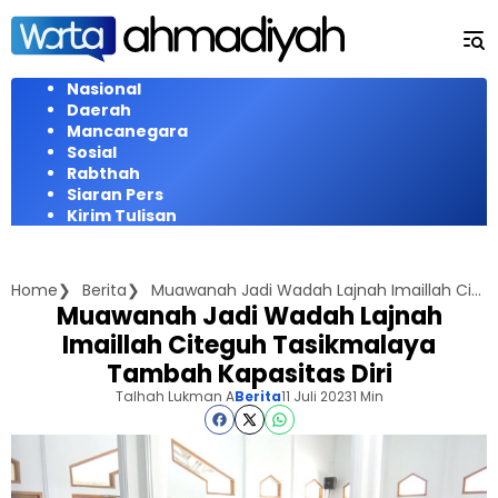
Langsung
ke
konten
Nasional
Daerah
Mancanegara
Sosial
Rabthah
Siaran Pers
Kirim Tulisan
Home
Berita
Muawanah Jadi Wadah Lajnah Imaillah Citeguh Tasikmalaya Tambah Kapasitas Diri
Muawanah Jadi Wadah Lajnah
Imaillah Citeguh Tasikmalaya
Tambah Kapasitas Diri
Talhah Lukman A
Berita
11 Juli 2023
1 Min