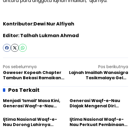
antara para anggota lajnah Imaillah,” ujarnya.
Kontributor:Dewi Nur Alfiyah
Editor: Talhah Lukman Ahmad
Pos sebelumnya
Pos berikutnya
Goweser Kopeah Chapter
Lajnah Imaillah Wanasigra
Tambun Bekasi Ramaikan
Tasikmalaya Gelar
Event Gowes Bareng, Ada
Pelatihan Pengurusan
Stand Buku
Jenazah di Akhir Pekan
Pos Terkait
Menjadi ‘Ismail’ Masa Kini,
Generasi Waqf-e-Nau
Generasi Waqf-e-Nau
Diajak Mengenal Diri
Diajak Hidup untuk
Sebelum Mengubah
Pengabdian
Dunia
Ijtima Nasional Waqf-e-
Ijtima Nasional Waqf-e-
Nau Dorong Lahirnya
Nau Perkuat Pembinaan
Generasi Pengkhidmat
Calon Pemimpin Jemaat