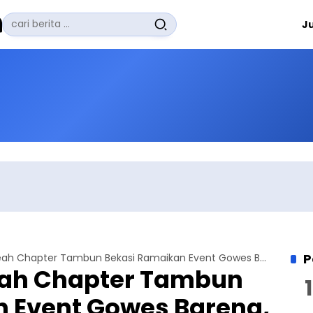
Pencarian
J
untuk:
#
Zuhairi Misrawi
#
Zoom
#
Zero Waste
#
Zaki Firdaus
#
Zafrullah Ahmad Pontoh
No Recent Searches Yet.
P
Goweser Kopeah Chapter Tambun Bekasi Ramaikan Event Gowes Bareng, Ada Stand Buku
ah Chapter Tambun
 Event Gowes Bareng,