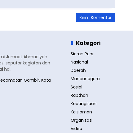
Kategori
Siaran Pers
smi Jemaat Ahmadiyah
Nasional
si seputar kegiatan dan
 hal.
Daerah
Mancanegara
a, Kecamatan Gambir, Kota
Sosial
Rabthah
Kebangsaan
Keislaman
Organisasi
Video