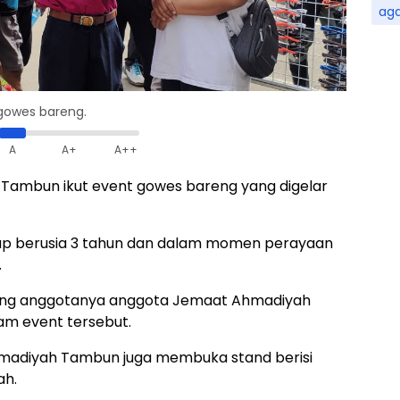
ag
gowes bareng.
A
A+
A++
Tambun ikut event gowes bareng yang digelar
ap berusia 3 tahun dan dalam momen perayaan
.
ang anggotanya anggota Jemaat Ahmadiyah
m event tersebut.
hmadiyah Tambun juga membuka stand berisi
ah.