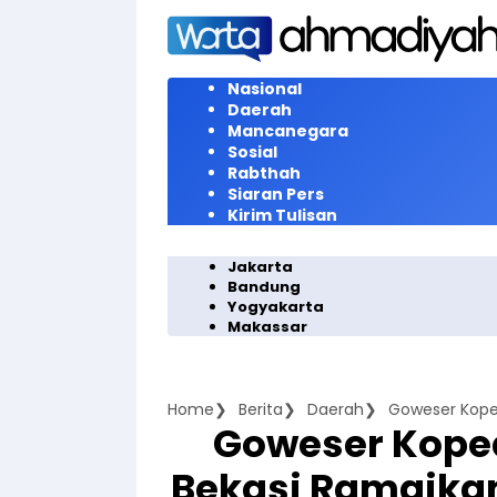
Langsung
ke
konten
Nasional
Daerah
Mancanegara
Sosial
Rabthah
Siaran Pers
Kirim Tulisan
Jakarta
Bandung
Yogyakarta
Makassar
Home
Berita
Daerah
Goweser Kope
Bekasi Ramaikan