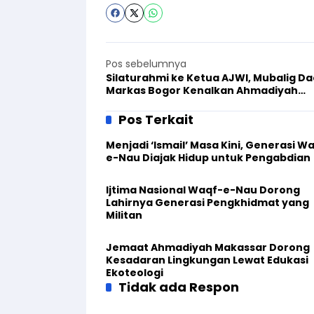
Pos sebelumnya
Silaturahmi ke Ketua AJWI, Mubalig D
Markas Bogor Kenalkan Ahmadiyah
Cibinong
Pos Terkait
Menjadi ‘Ismail’ Masa Kini, Generasi W
e-Nau Diajak Hidup untuk Pengabdian
Ijtima Nasional Waqf-e-Nau Dorong
Lahirnya Generasi Pengkhidmat yang
Militan
Jemaat Ahmadiyah Makassar Dorong
Kesadaran Lingkungan Lewat Edukasi
Ekoteologi
Tidak ada Respon