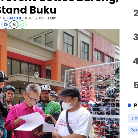
Stand Buku
n A
Berita
11 Juli 2023
1 Min
P
isl
Pe