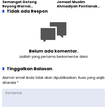
Semangat Gotong
Jemaat Muslim
Terbuka
Royong Warnai
Ahmadiyah Pontianak
Pembangunan Kembali
Tidak ada Respon
dan Gereja Katedral
Masjid di Jemaat
Perkuat Kolaborasi Sosial
Ahmadiyah Sukapura
Belum ada komentar.
Jadilah yang pertama berkomentar disini.
Tinggalkan Balasan
Alamat email Anda tidak akan dipublikasikan.
Ruas yang wajib
ditandai
*