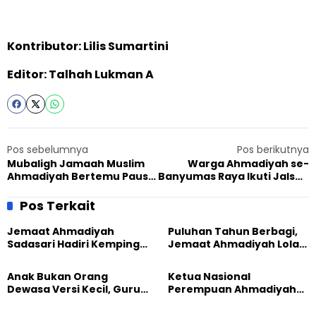
Kontributor: Lilis Sumartini
Editor: Talhah Lukman A
Pos sebelumnya
Pos berikutnya
Mubaligh Jamaah Muslim
Warga Ahmadiyah se-
Ahmadiyah Bertemu Paus
Banyumas Raya Ikuti Jalsah
Fransiskus
Muslih Mauud dan
Peringatan Siratun Nabi
Pos Terkait
Jemaat Ahmadiyah
Puluhan Tahun Berbagi,
Sadasari Hadiri Kemping
Jemaat Ahmadiyah Lolak
Pemuda Lintas Agama di
Kembali Salurkan
Majalengka
Sembako kepada Warga
Anak Bukan Orang
Ketua Nasional
Dewasa Versi Kecil, Guru
Perempuan Ahmadiyah
Besar UT Kenalkan Model
Indonesia Raih Gelar Guru
Pendidikan BERLIAN
Besar Universitas