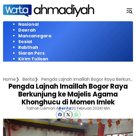
Langsung
ke
konten
Nasional
Daerah
Mancanegara
Sosial
Rabthah
Siaran Pers
Kirim Tulisan
Home
Berita
Pengda Lajnah Imaillah Bogor Raya Berkunjung ke Majelis Agama Khonghucu di Momen Imlek
Pengda Lajnah Imaillah Bogor Raya
Berkunjung ke Majelis Agama
Khonghucu di Momen Imlek
Talhah Lukman A
Berita
20 Februari 2024
1 Min