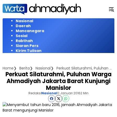
Langsung
ke
konten
Nasional
Daerah
Mancanegara
Sosial
Rabthah
Siaran Pers
Kirim Tulisan
Home
Berita
Nasional
Perkuat Silaturahmi, Puluhan Warga Ahmadiyah Jakarta Barat Kunjungi Manislor
Perkuat Silaturahmi, Puluhan Warga
Ahmadiyah Jakarta Barat Kunjungi
Manislor
Redaksi
Nasional
11 Januari 2016
2 Min