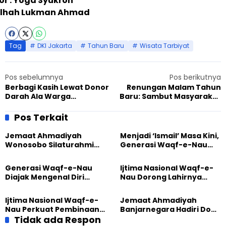
or : Yoga Syukron
Talhah Lukman Ahmad
Tag
DKI Jakarta
Tahun Baru
Wisata Tarbiyat
Pos sebelumnya
Pos berikutnya
Berbagi Kasih Lewat Donor
Renungan Malam Tahun
Darah Ala Warga
Baru: Sambut Masyarakat
Ahmadiyah Cilegon
Ekonomi ASEAN dengan
Menjadi Profesional
Pos Terkait
Ahmadi
Jemaat Ahmadiyah
Menjadi ‘Ismail’ Masa Kini,
Wonosobo Silaturahmi
Generasi Waqf-e-Nau
Hangat dengan Jemaat
Diajak Hidup untuk
GPdI Eben Haezer
Pengabdian
Generasi Waqf-e-Nau
Ijtima Nasional Waqf-e-
Diajak Mengenal Diri
Nau Dorong Lahirnya
Sebelum Mengubah
Generasi Pengkhidmat
Dunia
yang Militan
Ijtima Nasional Waqf-e-
Jemaat Ahmadiyah
Nau Perkuat Pembinaan
Banjarnegara Hadiri Doa
Calon Pemimpin Jemaat
Tidak ada Respon
Bersama Tasyakuran