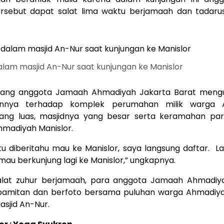
rsebut dapat salat lima waktu berjamaah dan tadaru
lam masjid An-Nur saat kunjungan ke Manislor
rang anggota Jamaah Ahmadiyah Jakarta Barat men
nnya terhadap komplek perumahan milik warga 
yang luas, masjidnya yang besar serta keramahan pa
madiyah Manislor.
u diberitahu mau ke Manislor, saya langsung daftar. Lai
mau berkunjung lagi ke Manislor,” ungkapnya.
alat zuhur berjamaah, para anggota Jamaah Ahmadiy
pamitan dan berfoto bersama puluhan warga Ahmadiya
asjid An-Nur.