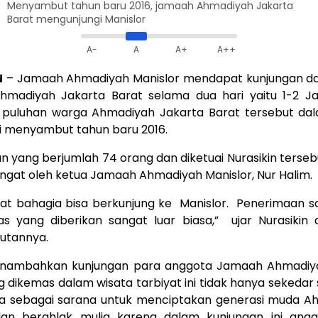
Menyambut tahun baru 2016, jamaah Ahmadiyah Jakarta
Barat mengunjungi Manislor
A-
A
A+
A++
N
– Jamaah Ahmadiyah Manislor mendapat kunjungan da
madiyah Jakarta Barat selama dua hari yaitu 1-2 Jan
 puluhan warga Ahmadiyah Jakarta Barat tersebut da
i menyambut tahun baru 2016.
yang berjumlah 74 orang dan diketuai Nurasikin terseb
gat oleh ketua Jamaah Ahmadiyah Manislor, Nur Halim.
at bahagia bisa berkunjung ke Manislor. Penerimaan 
itas yang diberikan sangat luar biasa,” ujar Nurasikin
utannya.
enambahkan kunjungan para anggota Jamaah Ahmadiy
 dikemas dalam wisata tarbiyat ini tidak hanya sekedar 
a sebagai sarana untuk menciptakan generasi muda A
an berahlak mulia karena dalam kunjungan ini ang