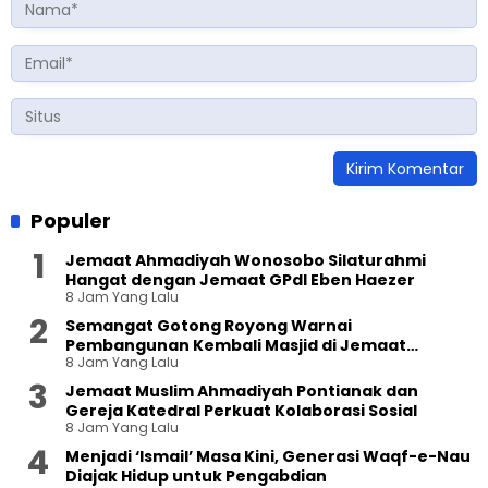
Populer
Jemaat Ahmadiyah Wonosobo Silaturahmi
Hangat dengan Jemaat GPdI Eben Haezer
8 Jam Yang Lalu
Semangat Gotong Royong Warnai
Pembangunan Kembali Masjid di Jemaat
8 Jam Yang Lalu
Ahmadiyah Sukapura
Jemaat Muslim Ahmadiyah Pontianak dan
Gereja Katedral Perkuat Kolaborasi Sosial
8 Jam Yang Lalu
Menjadi ‘Ismail’ Masa Kini, Generasi Waqf-e-Nau
Diajak Hidup untuk Pengabdian