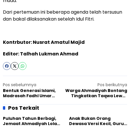
muda.
Dari pertemuan ini beberapa agenda telah tersusun
dan bakal dilaksanakan setelah Idul Fitri.
Kontrbutor: Nusrat Amatul Majid
Editor: Talhah Lukman Ahmad
Pos sebelumnya
Pos berikutnya
Bentuk Generasi Islami,
Warga Ahmadiyah Bontang
Madrasah Fadhl Umar
Tingkatkan Taqwa Lewat
Manislor Adakan Sanlat
Talimul Quran di Ramadhan
bagi Anak-Anak Ahmadi
Pos Terkait
Puluhan Tahun Berbagi,
Anak Bukan Orang
Jemaat Ahmadiyah Lolak
Dewasa Versi Kecil, Guru
Kembali Salurkan
Besar UT Kenalkan Model