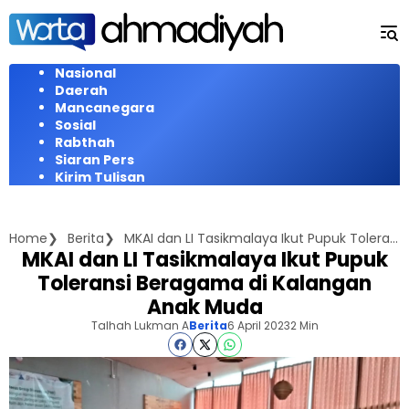
Langsung
ke
konten
Nasional
Daerah
Mancanegara
Sosial
Rabthah
Siaran Pers
Kirim Tulisan
Home
Berita
MKAI dan LI Tasikmalaya Ikut Pupuk Toleransi Beragama di Kalangan Anak Muda
MKAI dan LI Tasikmalaya Ikut Pupuk
Toleransi Beragama di Kalangan
Anak Muda
Talhah Lukman A
Berita
6 April 2023
2 Min