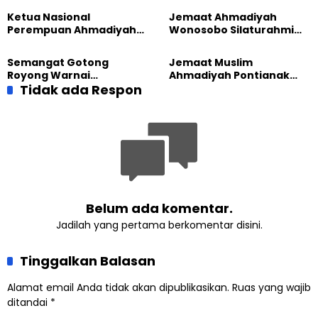
Sembako kepada Warga
Pendidikan BERLIAN
Ketua Nasional
Jemaat Ahmadiyah
Perempuan Ahmadiyah
Wonosobo Silaturahmi
Indonesia Raih Gelar Guru
Hangat dengan Jemaat
Besar Universitas
GPdI Eben Haezer
Semangat Gotong
Jemaat Muslim
Terbuka
Royong Warnai
Ahmadiyah Pontianak
Pembangunan Kembali
Tidak ada Respon
dan Gereja Katedral
Masjid di Jemaat
Perkuat Kolaborasi Sosial
Ahmadiyah Sukapura
Belum ada komentar.
Jadilah yang pertama berkomentar disini.
Tinggalkan Balasan
Alamat email Anda tidak akan dipublikasikan.
Ruas yang wajib
ditandai
*