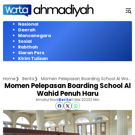
Langsung
ke
konten
Nasional
Daerah
Mancanegara
Sosial
Rabthah
Siaran Pers
Kirim Tulisan
Home
Berita
Momen Pelepasan Boarding School Al Wahid Penuh Haru
Momen Pelepasan Boarding School Al
Wahid Penuh Haru
Amatul Noor
Berita
11 Mei 2023
2 Min