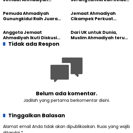
Madukara dan Warga
Tatar, Fokus Cetak
Sambut HUT RI ke-81
Generasi Unggul
Pemuda Ahmadiyah
Jemaat Ahmadiyah
Gunungkidul Raih Juara
Cikampek Perkuat
Lomba Video Literasi 2026
Komitmen Bangun Masjid
Lewat Pengajian
Anggota Jemaat
Dari UK untuk Dunia,
Gabungan
Ahmadiyah Ikuti Diskusi
Muslim Ahmadiyah terus
Pluralisme di Yogyakarta
Tidak ada Respon
perkuat Persaudaraan
Kemanusiaan Global
Belum ada komentar.
Jadilah yang pertama berkomentar disini.
Tinggalkan Balasan
Alamat email Anda tidak akan dipublikasikan.
Ruas yang wajib
ditandai
*